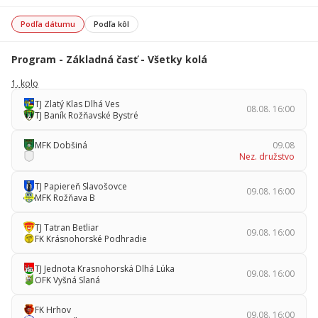
Podľa dátumu
Podľa kôl
Program - Základná časť - Všetky kolá
1. kolo
TJ Zlatý Klas Dlhá Ves
08.08. 16:00
TJ Baník Rožňavské Bystré
MFK Dobšiná
09.08
Nez. družstvo
TJ Papiereň Slavošovce
09.08. 16:00
MFK Rožňava B
TJ Tatran Betliar
09.08. 16:00
FK Krásnohorské Podhradie
TJ Jednota Krasnohorská Dlhá Lúka
09.08. 16:00
OFK Vyšná Slaná
FK Hrhov
09.08. 16:00