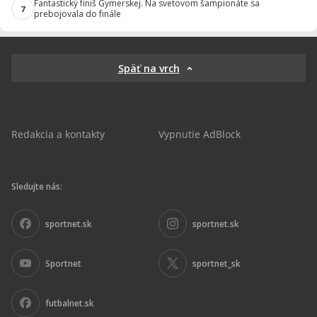
Fantastický finiš Gymerskej. Na svetovom šampionáte sa
7
prebojovala do finále
Späť na vrch
Redakcia a kontakty
Vypnutie AdBlock
Sledujte nás:
sportnet.sk
sportnet.sk
Sportnet
sportnet_sk
futbalnet.sk