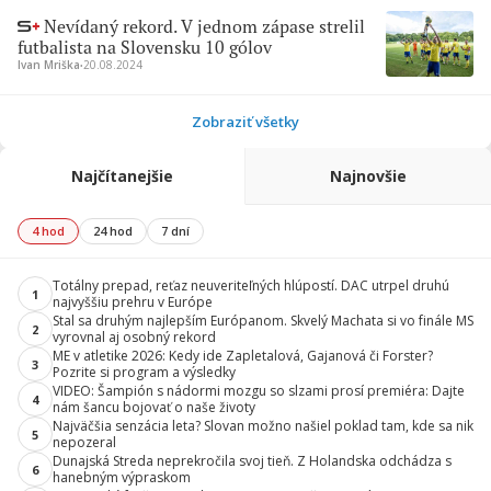
Nevídaný rekord. V jednom zápase strelil
futbalista na Slovensku 10 gólov
Ivan Mriška
∙
20.08.2024
Zobraziť všetky
Najčítanejšie
Najnovšie
4 hod
24 hod
7 dní
Totálny prepad, reťaz neuveriteľných hlúpostí. DAC utrpel druhú
1
najvyššiu prehru v Európe
Stal sa druhým najlepším Európanom. Skvelý Machata si vo finále MS
2
vyrovnal aj osobný rekord
ME v atletike 2026: Kedy ide Zapletalová, Gajanová či Forster?
3
Pozrite si program a výsledky
VIDEO: Šampión s nádormi mozgu so slzami prosí premiéra: Dajte
4
nám šancu bojovať o naše životy
Najväčšia senzácia leta? Slovan možno našiel poklad tam, kde sa nik
5
nepozeral
Dunajská Streda neprekročila svoj tieň. Z Holandska odchádza s
6
hanebným výpraskom