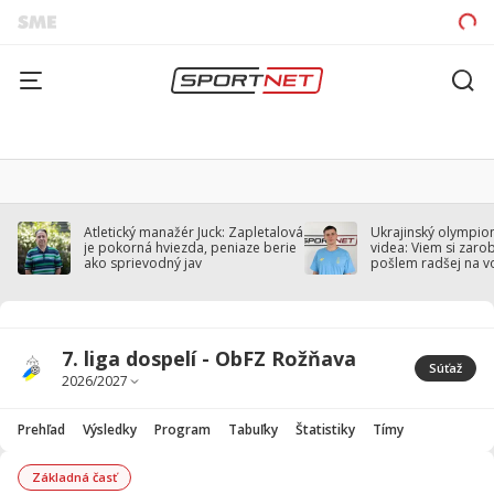
Atletický manažér Juck: Zapletalová
Ukrajinský olympion
je pokorná hviezda, peniaze berie
videa: Viem si zarobi
ako sprievodný jav
pošlem radšej na v
7. liga dospelí - ObFZ Rožňava
Súťaž
Prehľad
Výsledky
Program
Tabuľky
Štatistiky
Tímy
Základná časť