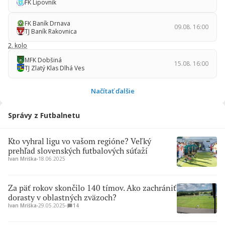
FK Lipovník
FK Baník Drnava
09.08. 16:00
TJ Baník Rakovnica
2. kolo
MFK Dobšiná
15.08. 16:00
TJ Zlatý Klas Dlhá Ves
Načítať ďalšie
Správy z Futbalnetu
Kto vyhral ligu vo vašom regióne? Veľký
prehľad slovenských futbalových súťaží
Ivan Mriška
∙
18.06.2025
Za päť rokov skončilo 140 tímov. Ako zachrániť
dorasty v oblastných zväzoch?
Ivan Mriška
∙
29.05.2025
∙
14