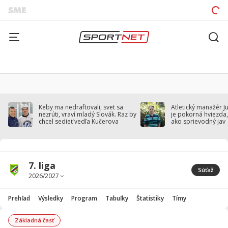
Keby ma nedraftovali, svet sa
Atletický manažér J
nezrúti, vraví mladý Slovák. Raz by
je pokorná hviezda,
chcel sedieť vedľa Kučerova
ako sprievodný jav
7. liga
Súťaž
Prehľad
Výsledky
Program
Tabuľky
Štatistiky
Tímy
Základná časť