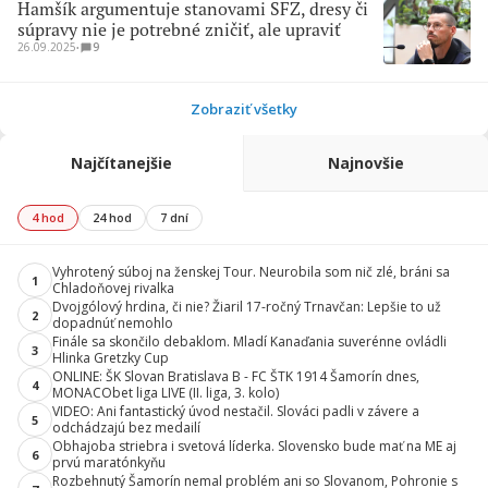
Hamšík argumentuje stanovami SFZ, dresy či
súpravy nie je potrebné zničiť, ale upraviť
26.09.2025
∙
9
Zobraziť všetky
Najčítanejšie
Najnovšie
4 hod
24 hod
7 dní
Vyhrotený súboj na ženskej Tour. Neurobila som nič zlé, bráni sa
1
Chladoňovej rivalka
Dvojgólový hrdina, či nie? Žiaril 17-ročný Trnavčan: Lepšie to už
2
dopadnúť nemohlo
Finále sa skončilo debaklom. Mladí Kanaďania suverénne ovládli
3
Hlinka Gretzky Cup
ONLINE: ŠK Slovan Bratislava B - FC ŠTK 1914 Šamorín dnes,
4
MONACObet liga LIVE (II. liga, 3. kolo)
VIDEO: Ani fantastický úvod nestačil. Slováci padli v závere a
5
odchádzajú bez medailí
Obhajoba striebra i svetová líderka. Slovensko bude mať na ME aj
6
prvú maratónkyňu
Rozbehnutý Šamorín nemal problém ani so Slovanom, Pohronie s