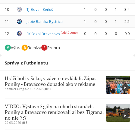
10
TJ Slovan Beňuš
1
0
0
1
3:4
11
Jupie Banská Bystrica
1
0
0
1
2:5
(odstúpené)
12
0
0
0
0
0:0
FK Sokol Braväcovo
Výhra
Remíza
Prehra
V
R
P
Správy z Futbalnetu
Hráči boli v šoku, v závere nevládali. Zápas
Poniky - Braväcovo dopadol ako v reklame
Samuel Grega
∙
29.03.2026
∙
11
VIDEO: Výstavné góly na oboch stranách.
Poniky a Braväcovo remizovali aj bez Tigrana,
no nie 7:7
29.03.2026
∙
8