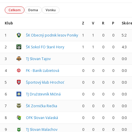
Celkom
Doma
Vonku
Klub
Z
V
R
P
Skór
1
ŠK Obecný podnik lesov Poniky
1
1
0
0
5:2
2
ŠK Sokol FO Staré Hory
1
1
0
0
4:3
3
TJ Slovan Tajov
0
0
0
0
0:0
4
FK - Baník Ľubietová
0
0
0
0
0:0
5
Športový klub Hrochoť
0
0
0
0
0:0
6
TJ Družstevník Mičiná
0
0
0
0
0:0
7
ŠK Zornička Riečka
0
0
0
0
0:0
8
OFK Slovan Valaská
0
0
0
0
0:0
9
TJ Slovan Malachov
0
0
0
0
0:0