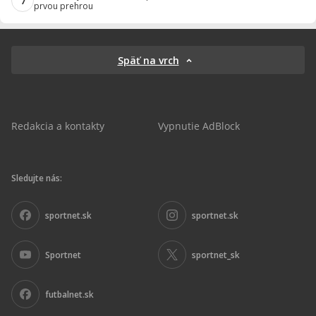
7
prvou prehrou
Späť na vrch
Redakcia a kontakty
Vypnutie AdBlock
Sledujte nás:
sportnet.sk
sportnet.sk
Sportnet
sportnet_sk
futbalnet.sk