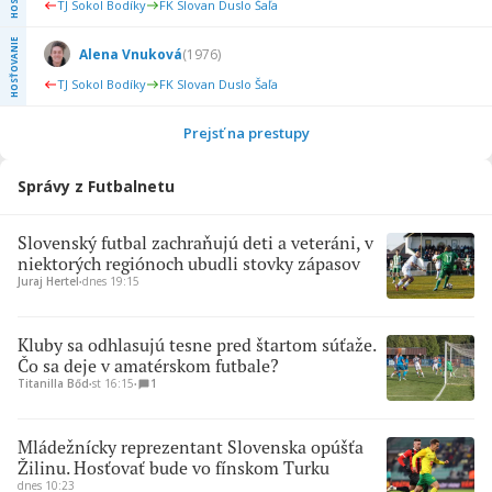
TJ Sokol Bodíky
FK Slovan Duslo Šaľa
HOSŤOVANIE
Alena Vnuková
(
1976
)
TJ Sokol Bodíky
FK Slovan Duslo Šaľa
Prejsť na prestupy
Správy z Futbalnetu
Slovenský futbal zachraňujú deti a veteráni, v
niektorých regiónoch ubudli stovky zápasov
Juraj Hertel
∙
dnes 19:15
Kluby sa odhlasujú tesne pred štartom súťaže.
Čo sa deje v amatérskom futbale?
Titanilla Bőd
∙
st 16:15
∙
1
Mládežnícky reprezentant Slovenska opúšťa
Žilinu. Hosťovať bude vo fínskom Turku
dnes 10:23