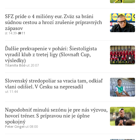
SFZ príde o 4 milióny eur. Zväz sa bráni
súdnou cestou a hrozí zrušenie prípravných
zápasov
st 14:39
∙
11
Ďalšie prekvapenie v pohári: Šiestoligista
vyradil klub z tretej ligy (Slovnaft Cup,
výsledky)
Titanilla Bőd
∙
ut 20:07
Slovenský stredopoliar sa vracia tam, odkiaľ
vlani odišiel. V Česku sa nepresadil
ut 11:44
Napodobniť minulú sezónu je pre nás výzvou,
hovorí tréner. S prípravou nie je úplne
spokojný
Peter Cingel
∙
ut 08:00