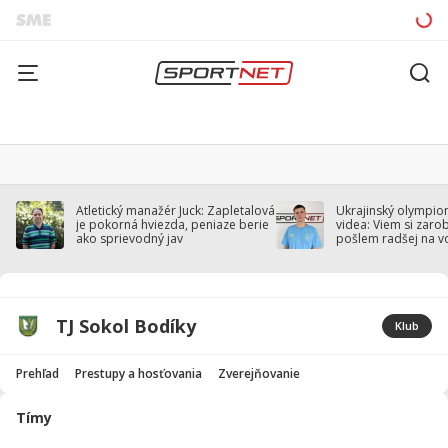
Atletický manažér Juck: Zapletalová
Ukrajinský olympion
je pokorná hviezda, peniaze berie
videa: Viem si zarobi
ako sprievodný jav
pošlem radšej na v
TJ Sokol Bodíky
Klub
Prehľad
Prestupy a hosťovania
Zverejňovanie
Tímy