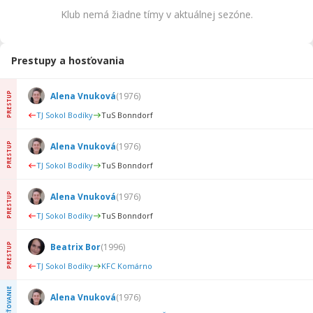
Klub nemá žiadne tímy v aktuálnej sezóne.
Prestupy a hosťovania
PRESTUP
Alena Vnuková
(
1976
)
TJ Sokol Bodíky
TuS Bonndorf
PRESTUP
Alena Vnuková
(
1976
)
TJ Sokol Bodíky
TuS Bonndorf
PRESTUP
Alena Vnuková
(
1976
)
TJ Sokol Bodíky
TuS Bonndorf
PRESTUP
Beatrix Bor
(
1996
)
TJ Sokol Bodíky
KFC Komárno
HOSŤOVANIE
Alena Vnuková
(
1976
)