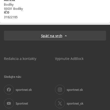
Bodíky
93031
Bodíky
IČO
31822185
Späť na vrch
Redakcia a kontakty
Vypnutie AdBlock
Sledujte nás:
sportnet.sk
sportnet.sk
Sportnet
sportnet_sk