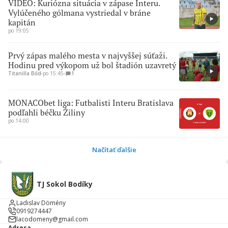
VIDEO: Kuriózna situácia v zápase Interu.
Vylúčeného gólmana vystriedal v bráne
kapitán
po 19:05
Prvý zápas malého mesta v najvyššej súťaži.
Hodinu pred výkopom už bol štadión uzavretý
Titanilla Bőd
∙
po 15:45
∙
1
MONACObet liga: Futbalisti Interu Bratislava
podľahli béčku Žiliny
po 14:00
Načítať ďalšie
TJ Sokol Bodíky
Ladislav Dömény
0919274447
lacodomeny@gmail.com
Adresa