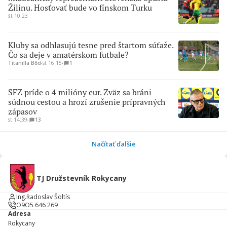
Žilinu. Hosťovať bude vo fínskom Turku
št 10:23
Kluby sa odhlasujú tesne pred štartom súťaže.
Čo sa deje v amatérskom futbale?
Titanilla Bőd
∙
st 16:15
∙
1
SFZ príde o 4 milióny eur. Zväz sa bráni
súdnou cestou a hrozí zrušenie prípravných
zápasov
st 14:39
∙
13
Načítať ďalšie
TJ Družstevník Rokycany
Ing.Radoslav Šoltís
O9O5 646 269
Adresa
Rokycany