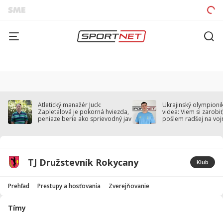
Atletický manažér Juck:
Ukrajinský olympionik
Zapletalová je pokorná hviezda,
videa: Viem si zarobiť,
peniaze berie ako sprievodný jav
pošlem radšej na voj
TJ Družstevník Rokycany
Klub
Prehľad
Prestupy a hosťovania
Zverejňovanie
Tímy