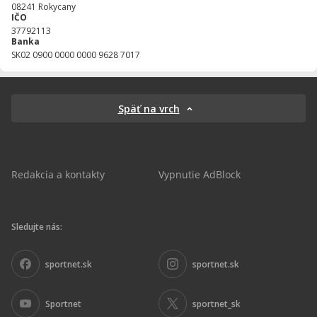
08241
Rokycany
IČO
37792113
Banka
SK02 0900 0000 0000 9628 7017
Späť na vrch
Redakcia a kontakty
Vypnutie AdBlock
Sledujte nás:
sportnet.sk
sportnet.sk
Sportnet
sportnet_sk