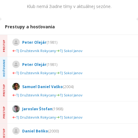
Klub nemá žiadne tímy v aktuálnej sezóne.
Prestupy a hosťovania
PRESTUP
Peter Olejár
(
1981
)
TJ Družstevník Rokycany
TJ Sokol Janov
HOSŤOVANIE
Peter Olejár
(
1981
)
TJ Družstevník Rokycany
TJ Sokol Janov
PRESTUP
Samuel Daniel Vaško
(
2004
)
TJ Družstevník Rokycany
TJ Sokol Janov
PRESTUP
Jaroslav Štofan
(
1968
)
TJ Družstevník Rokycany
TJ Sokol Janov
PRESTUP
Daniel Beňko
(
2000
)