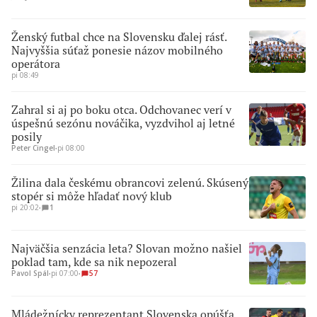
Ženský futbal chce na Slovensku ďalej rásť.
Najvyššia súťaž ponesie názov mobilného
operátora
pi 08:49
Zahral si aj po boku otca. Odchovanec verí v
úspešnú sezónu nováčika, vyzdvihol aj letné
posily
Peter Cingel
∙
pi 08:00
Žilina dala českému obrancovi zelenú. Skúsený
stopér si môže hľadať nový klub
pi 20:02
∙
1
Najväčšia senzácia leta? Slovan možno našiel
poklad tam, kde sa nik nepozeral
Pavol Spál
∙
pi 07:00
∙
57
Mládežnícky reprezentant Slovenska opúšťa