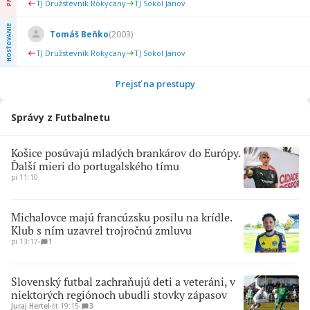
TJ Družstevník Rokycany
TJ Sokol Janov
HOSŤOVANIE
Tomáš Beňko
(
2003
)
TJ Družstevník Rokycany
TJ Sokol Janov
Prejsť na prestupy
Správy z Futbalnetu
Košice posúvajú mladých brankárov do Európy.
Ďalší mieri do portugalského tímu
pi 11:10
Michalovce majú francúzsku posilu na krídle.
Klub s ním uzavrel trojročnú zmluvu
pi 13:17
∙
1
Slovenský futbal zachraňujú deti a veteráni, v
niektorých regiónoch ubudli stovky zápasov
Juraj Hertel
∙
št 19:15
∙
3