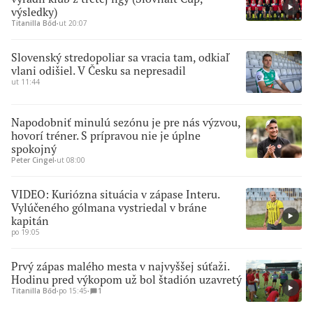
výsledky)
Titanilla Bőd
∙
ut 20:07
Slovenský stredopoliar sa vracia tam, odkiaľ
vlani odišiel. V Česku sa nepresadil
ut 11:44
Napodobniť minulú sezónu je pre nás výzvou,
hovorí tréner. S prípravou nie je úplne
spokojný
Peter Cingel
∙
ut 08:00
VIDEO: Kuriózna situácia v zápase Interu.
Vylúčeného gólmana vystriedal v bráne
kapitán
po 19:05
Prvý zápas malého mesta v najvyššej súťaži.
Hodinu pred výkopom už bol štadión uzavretý
Titanilla Bőd
∙
po 15:45
∙
1