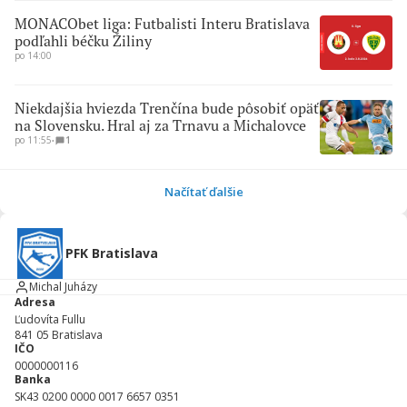
MONACObet liga: Futbalisti Interu Bratislava
podľahli béčku Žiliny
po 14:00
Niekdajšia hviezda Trenčína bude pôsobiť opäť
na Slovensku. Hral aj za Trnavu a Michalovce
po 11:55
∙
1
Načítať ďalšie
PFK Bratislava
Michal Juházy
Adresa
Ľudovíta Fullu
841 05
Bratislava
IČO
0000000116
Banka
SK43 0200 0000 0017 6657 0351