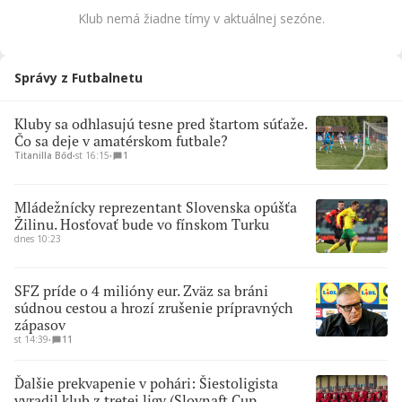
Klub nemá žiadne tímy v aktuálnej sezóne.
Správy z Futbalnetu
Kluby sa odhlasujú tesne pred štartom súťaže.
Čo sa deje v amatérskom futbale?
Titanilla Bőd
∙
st 16:15
∙
1
Mládežnícky reprezentant Slovenska opúšťa
Žilinu. Hosťovať bude vo fínskom Turku
dnes 10:23
SFZ príde o 4 milióny eur. Zväz sa bráni
súdnou cestou a hrozí zrušenie prípravných
zápasov
st 14:39
∙
11
Ďalšie prekvapenie v pohári: Šiestoligista
vyradil klub z tretej ligy (Slovnaft Cup,