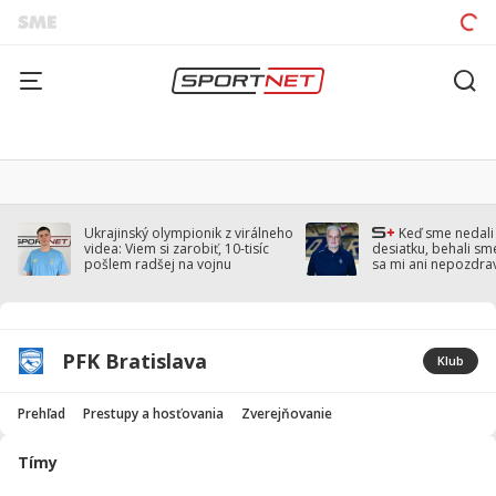
Ukrajinský olympionik z virálneho
Keď sme nedal
videa: Viem si zarobiť, 10-tisíc
desiatku, behali sm
pošlem radšej na vojnu
sa mi ani nepozdra
Droppa
PFK Bratislava
Klub
Prehľad
Prestupy a hosťovania
Zverejňovanie
Tímy