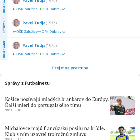
HOSŤOVANIE
Pavel Tudja
(
1975
)
OŠK Zalužice
OFK Dúbravka
HOSŤOVANIE
Pavel Tudja
(
1975
)
OŠK Zalužice
OFK Dúbravka
HOSŤOVANIE
Pavel Tudja
(
1975
)
OŠK Zalužice
OFK Dúbravka
Prejsť na prestupy
Správy z Futbalnetu
Košice posúvajú mladých brankárov do Európy.
Ďalší mieri do portugalského tímu
dnes 11:10
Michalovce majú francúzsku posilu na krídle.
Klub s ním uzavrel trojročnú zmluvu
dnes 13:17