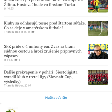
Žilinu. Hosťovať bude vo fínskom Turku
št 10:23
Kluby sa odhlasujú tesne pred štartom súťaže.
Čo sa deje v amatérskom futbale?
Titanilla Bőd
∙
st 16:15
∙
1
SFZ príde o 4 milióny eur. Zväz sa bráni
súdnou cestou a hrozí zrušenie prípravných
zápasov
st 14:39
∙
13
Ďalšie prekvapenie v pohári: Šiestoligista
vyradil klub z tretej ligy (Slovnaft Cup,
výsledky)
Titanilla Bőd
∙
ut 20:07
Načítať ďalšie