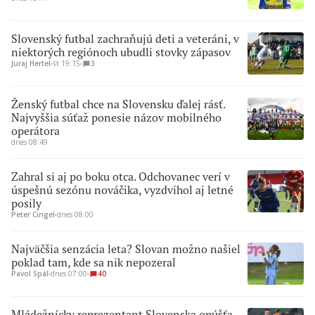
Slovenský futbal zachraňujú deti a veteráni, v
niektorých regiónoch ubudli stovky zápasov
Juraj Hertel
∙
št 19:15
∙
3
Ženský futbal chce na Slovensku ďalej rásť.
Najvyššia súťaž ponesie názov mobilného
operátora
dnes 08:49
Zahral si aj po boku otca. Odchovanec verí v
úspešnú sezónu nováčika, vyzdvihol aj letné
posily
Peter Cingel
∙
dnes 08:00
Najväčšia senzácia leta? Slovan možno našiel
poklad tam, kde sa nik nepozeral
Pavol Spál
∙
dnes 07:00
∙
40
Mládežnícky reprezentant Slovenska opúšťa