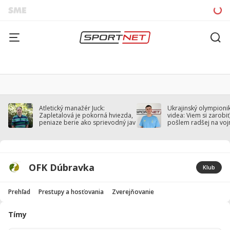
Atletický manažér Juck:
Ukrajinský olympionik
Zapletalová je pokorná hviezda,
videa: Viem si zarobiť,
peniaze berie ako sprievodný jav
pošlem radšej na voj
OFK Dúbravka
Klub
Prehľad
Prestupy a hosťovania
Zverejňovanie
Tímy