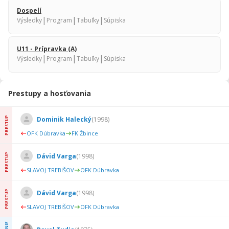
Dospelí
|
|
|
Výsledky
Program
Tabuľky
Súpiska
U11 - Prípravka (A)
|
|
|
Výsledky
Program
Tabuľky
Súpiska
Prestupy a hosťovania
PRESTUP
Dominik Halecký
(
1998
)
OFK Dúbravka
FK Žbince
PRESTUP
Dávid Varga
(
1998
)
SLAVOJ TREBIŠOV
OFK Dúbravka
PRESTUP
Dávid Varga
(
1998
)
SLAVOJ TREBIŠOV
OFK Dúbravka