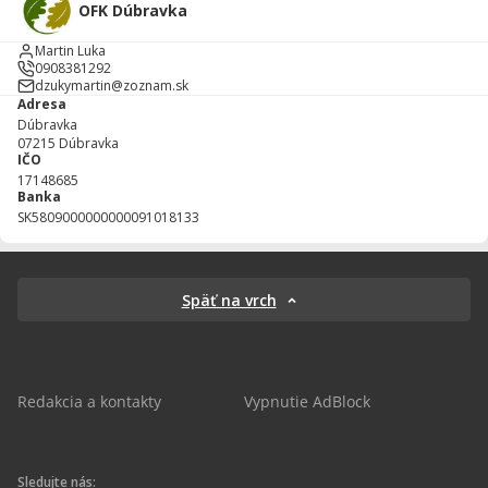
OFK Dúbravka
Martin Luka
0908381292
dzukymartin@zoznam.sk
Adresa
Dúbravka
07215
Dúbravka
IČO
17148685
Banka
SK5809000000000091018133
Späť na vrch
Redakcia a kontakty
Vypnutie AdBlock
Sledujte nás: