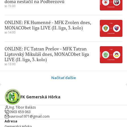
doma nestačil na Podbrezovú
so 15:00
ONLINE: FK Humenné - MFK Zvolen dnes,
MONACObet liga LIVE (II. liga, 3. kolo)
so 14:00
ONLINE: FC Tatran Prešov - MFK Tatran
Liptovský Mikuláš dnes, MONACObet liga
LIVE (II. liga, 3. kolo)
so 13:00
Načítať ďalšie
FK Gemerská Hôrka
Ing. Tibor Balázs
0903 659 063
vavrova1971@gmail.com
Adresa
Gemerská Hôrka