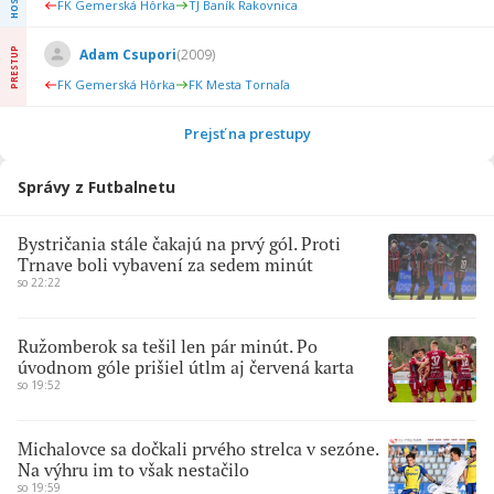
FK Gemerská Hôrka
TJ Baník Rakovnica
PRESTUP
Adam Csupori
(
2009
)
FK Gemerská Hôrka
FK Mesta Tornaľa
Prejsť na prestupy
Správy z Futbalnetu
Bystričania stále čakajú na prvý gól. Proti
Trnave boli vybavení za sedem minút
so 22:22
Ružomberok sa tešil len pár minút. Po
úvodnom góle prišiel útlm aj červená karta
so 19:52
Michalovce sa dočkali prvého strelca v sezóne.
Na výhru im to však nestačilo
so 19:59