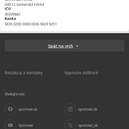
049 12
Gemerská Hôrka
IČO
45009881
Banka
SK36 0200 0000 0036 9639 9251
Späť na vrch
Redakcia a kontakty
Vypnutie AdBlock
Sledujte nás:
sportnet.sk
sportnet.sk
Sportnet
sportnet_sk