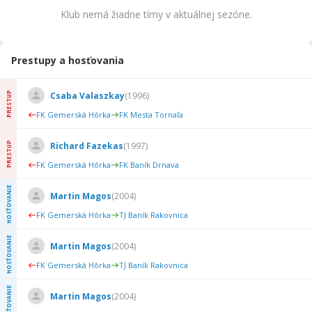
Klub nemá žiadne tímy v aktuálnej sezóne.
Prestupy a hosťovania
PRESTUP
Csaba Valaszkay
(
1996
)
FK Gemerská Hôrka
FK Mesta Tornaľa
PRESTUP
Richard Fazekas
(
1997
)
FK Gemerská Hôrka
FK Baník Drnava
HOSŤOVANIE
Martin Magos
(
2004
)
FK Gemerská Hôrka
TJ Baník Rakovnica
HOSŤOVANIE
Martin Magos
(
2004
)
FK Gemerská Hôrka
TJ Baník Rakovnica
HOSŤOVANIE
Martin Magos
(
2004
)