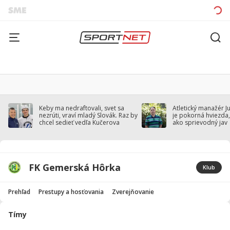
Keby ma nedraftovali, svet sa
Atletický manažér J
nezrúti, vraví mladý Slovák. Raz by
je pokorná hviezda,
chcel sedieť vedľa Kučerova
ako sprievodný jav
FK Gemerská Hôrka
Klub
Prehľad
Prestupy a hosťovania
Zverejňovanie
Tímy