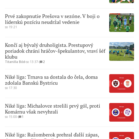
Prvé zakopnutie Prešova v sezóne. V boji o
líderskú pozíciu neudržal vedenie
so 19:21
Končí aj bývalý druholigista. Prestupový
poriadok chráni hráčov-špekulantov, vraví šéf
klubu
Titanilla Bőd
∙
so 13:37
∙
2
Niké liga: Trnava sa dostala do čela, doma
zdolala Banskú Bystricu
so 17:30
Niké liga: Michalovce strelili prvý gól, proti
Komárnu však nevyhrali
so 15:00
∙
1
Niké liga: Ružomberok prehral ďalší zápas,