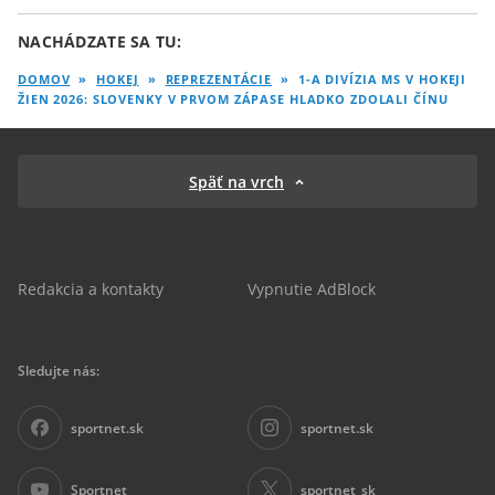
NACHÁDZATE SA TU:
DOMOV
»
HOKEJ
»
REPREZENTÁCIE
»
1-A DIVÍZIA MS V HOKEJI
ŽIEN 2026: SLOVENKY V PRVOM ZÁPASE HLADKO ZDOLALI ČÍNU
Späť na vrch
Redakcia a kontakty
Vypnutie AdBlock
Sledujte nás:
sportnet.sk
sportnet.sk
Sportnet
sportnet_sk