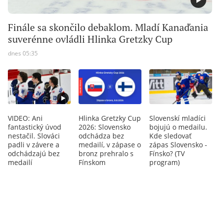
Finále sa skončilo debaklom. Mladí Kanaďania
suverénne ovládli Hlinka Gretzky Cup
dnes 05:35
VIDEO: Ani
Hlinka Gretzky Cup
Slovenskí mladíci
fantastický úvod
2026: Slovensko
bojujú o medailu.
nestačil. Slováci
odchádza bez
Kde sledovať
padli v závere a
medailí, v zápase o
zápas Slovensko -
odchádzajú bez
bronz prehralo s
Fínsko? (TV
medailí
Fínskom
program)