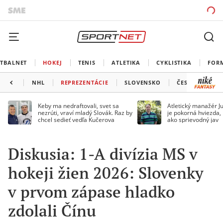
TBALNET
HOKEJ
TENIS
ATLETIKA
CYKLISTIKA
FOR
NHL
REPREZENTÁCIE
SLOVENSKO
ČESKO
ĎAL
Keby ma nedraftovali, svet sa
Atletický manažér Ju
nezrúti, vraví mladý Slovák. Raz by
je pokorná hviezda,
chcel sedieť vedľa Kučerova
ako sprievodný jav
Diskusia: 1-A divízia MS v
hokeji žien 2026: Slovenky
v prvom zápase hladko
zdolali Čínu