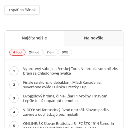
< 
späť na článok
Najčítanejšie
Najnovšie
4 hod
24 hod
7 dní
SME
Vyhrotený súboj na ženskej Tour. Neurobila som nič zlé,
1
bráni sa Chladoňovej rivalka
Finále sa skončilo debaklom. Mladí Kanaďania
2
suverénne ovládli Hlinka Gretzky Cup
Dvojgólový hrdina, či nie? Žiaril 17-ročný Trnavčan:
3
Lepšie to už dopadnúť nemohlo
VIDEO: Ani fantastický úvod nestačil. Slováci padli v
4
závere a odchádzajú bez medailí
ONLINE: ŠK Slovan Bratislava B - FC ŠTK 1914 Šamorín
5