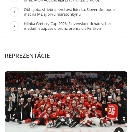
dnes, MONACObet liga LIVE (II. liga, 3. kolo)
Obhajoba striebra i svetová líderka. Slovensko bude
6
mať na ME aj prvú maratónkyňu
Hlinka Gretzky Cup 2026: Slovensko odchádza bez
7
medailí, v zápase o bronz prehralo s Fínskom
REPREZENTÁCIE