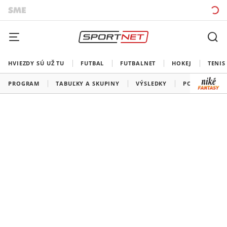
HVIEZDY SÚ UŽ TU
FUTBAL
FUTBALNET
HOKEJ
TENIS
PROGRAM
TABUĽKY A SKUPINY
VÝSLEDKY
PORADIE STR