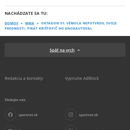
NACHÁDZATE SA TU:
DOMOV
»
MMA
»
OKTAGON 51: VÉMOLA NEPOTVRDIL SVOJE
PREDNOSTI, PIRÁT KRIŠTOFIČ HO KNOKAUTOVAL
Späť na vrch
Redakcia a kontakty
Vypnutie AdBlock
Sledujte nás:
sportnet.sk
sportnet.sk