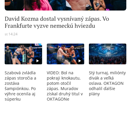
David Kozma dostal vysnívaný zápas. Vo
Frankfurte vyzve nemeckú hviezdu
st 14:24
Szabová zvládla
VIDEO: Bol na
Stý turnaj, miliónty
zápas storočia a
pokraji knokautu,
divák a veľká
zostáva
potom otočil
oslava. OKTAGON
šampiónkou. Po
zápas. Muradov
odhalil ďalšie
výhre ocenila aj
získal druhý titul v
plány
súperku
OKTAGONe