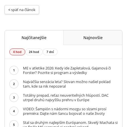
< 
späť na článok
Najčítanejšie
Najnovšie
4 hod
24 hod
7 dní
ME v atletike 2026: Kedy ide Zapletalová, Gajanová či
1
Forster? Pozrite si program a výsledky
Najväčšia senzácia leta? Slovan možno našiel poklad
2
tam, kde sa nik nepozeral
Totálny prepad, reťaz neuveriteľných hlúpostí. DAC
3
utrpel druhú najvyššiu prehru v Európe
VIDEO: Šampión s nádormi mozgu so slzami prosí
4
premiéra: Dajte nám šancu bojovať o naše životy
Stal sa druhým najlepším Európanom. Skvelý Machata si
5