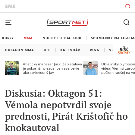
A KURZY
MMA
NHL BY FUTBALTOUR
SPOMIENKY NA LIGU M
OKTAGON MMA
UFC
KALENDÁR
RING
VLADOV ROH
Atletický manažér Juck: Zapletalová
Ukrajinský olympion
je pokorná hviezda, peniaze berie
videa: Viem si zarobi
ako sprievodný jav
pošlem radšej na vo
Diskusia: Oktagon 51:
Vémola nepotvrdil svoje
prednosti, Pirát Krištofič ho
knokautoval