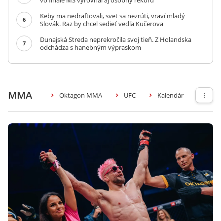
vo finále MS vyrovnal aj osobný rekord
Keby ma nedraftovali, svet sa nezrúti, vraví mladý
6
Slovák. Raz by chcel sedieť vedľa Kučerova
Dunajská Streda neprekročila svoj tieň. Z Holandska
7
odchádza s hanebným výpraskom
MMA
Oktagon MMA
UFC
Kalendár