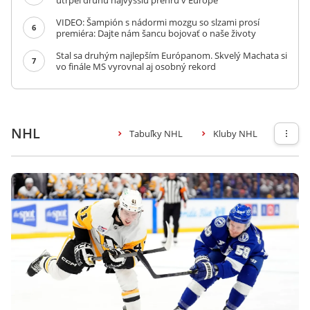
utrpel druhú najvyššiu prehru v Európe
VIDEO: Šampión s nádormi mozgu so slzami prosí
6
premiéra: Dajte nám šancu bojovať o naše životy
Stal sa druhým najlepším Európanom. Skvelý Machata si
7
vo finále MS vyrovnal aj osobný rekord
NHL
Tabuľky NHL
Kluby NHL