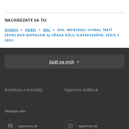
NACHÁDZATE SA TU:
DOMOV
»
HOKEJ
»
NHL
»
NHL: MONTREAL VYHRAL TRETÍ
ZÁPAS NAD BUFFALOM AJ VĎAKA GÓLU SLAFKOVSKÉHO, VEDIE V
SÉRII
Späť na vrch
Redakcia a kontakty
Vypnutie AdBlock
Sledujte nás:
sportnet.sk
sportnet.sk