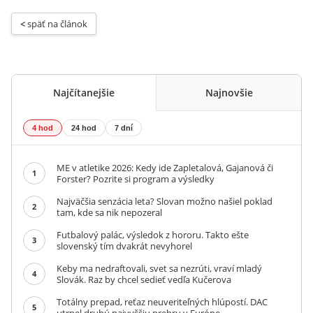
< 
späť na článok
Najčítanejšie
Najnovšie
4 hod
24 hod
7 dní
ME v atletike 2026: Kedy ide Zapletalová, Gajanová či
1
Forster? Pozrite si program a výsledky
Najväčšia senzácia leta? Slovan možno našiel poklad
2
tam, kde sa nik nepozeral
Futbalový palác, výsledok z hororu. Takto ešte
3
slovenský tím dvakrát nevyhorel
Keby ma nedraftovali, svet sa nezrúti, vraví mladý
4
Slovák. Raz by chcel sedieť vedľa Kučerova
Totálny prepad, reťaz neuveriteľných hlúpostí. DAC
5