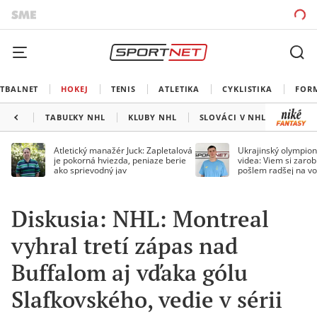
TBALNET
HOKEJ
TENIS
ATLETIKA
CYKLISTIKA
FOR
TABUĽKY NHL
KLUBY NHL
SLOVÁCI V NHL
KANAD
Atletický manažér Juck: Zapletalová
Ukrajinský olympion
je pokorná hviezda, peniaze berie
videa: Viem si zarobi
ako sprievodný jav
pošlem radšej na vo
Diskusia: NHL: Montreal
vyhral tretí zápas nad
Buffalom aj vďaka gólu
Slafkovského, vedie v sérii