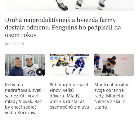
Druhá najproduktívnejšia hviezda farmy
dostala odmenu. Penguins ho podpísali na
osem rokov
dnes 09:26
Keby ma
Pittsburgh prejavil
Montreal posilnil
nedraftovali, svet
Fínovi veľkú
svoje obranné
sa nezrúti, vraví
dôveru. Mladý
rady. Mladého
mladý Slovák. Raz
útočník dostal až
Nemca získal z
by chcel sedieť
osemročnú zmluvu
Utahu
vedľa Kučerova