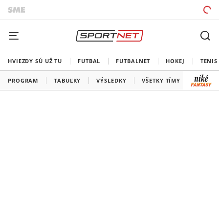
HVIEZDY SÚ UŽ TU
FUTBAL
FUTBALNET
HOKEJ
TENIS
PROGRAM
TABUĽKY
VÝSLEDKY
VŠETKY TÍMY
SLOVEN