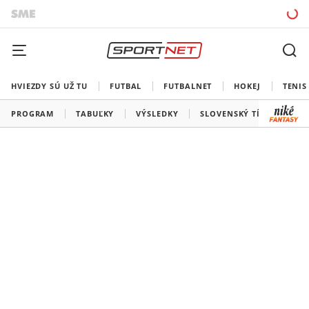
HVIEZDY SÚ UŽ TU
FUTBAL
FUTBALNET
HOKEJ
TENIS
PROGRAM
TABUĽKY
VÝSLEDKY
SLOVENSKÝ TÍM
VŠE