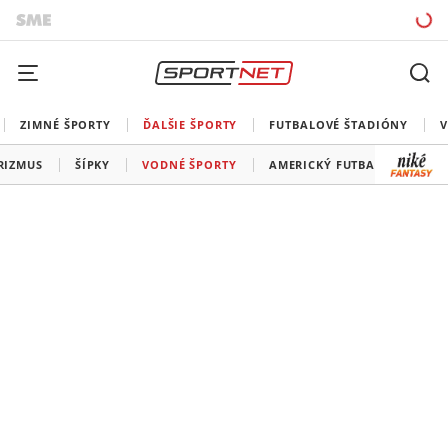
ZIMNÉ ŠPORTY
ĎALŠIE ŠPORTY
FUTBALOVÉ ŠTADIÓNY
V
RIZMUS
ŠÍPKY
VODNÉ ŠPORTY
AMERICKÝ FUTBAL
SNOO