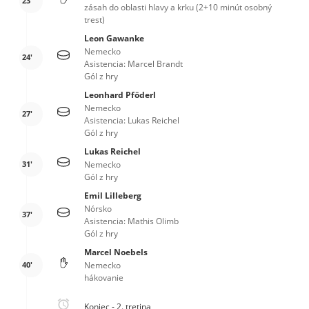
23'
zásah do oblasti hlavy a krku (2+10 minút osobný
trest)
Leon Gawanke
Nemecko
24'
Asistencia: Marcel Brandt
Gól z hry
Leonhard Pföderl
Nemecko
27'
Asistencia: Lukas Reichel
Gól z hry
Lukas Reichel
31'
Nemecko
Gól z hry
Emil Lilleberg
Nórsko
37'
Asistencia: Mathis Olimb
Gól z hry
Marcel Noebels
40'
Nemecko
hákovanie
Koniec - 2. tretina