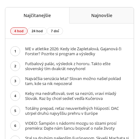
Najčítanejšie
Najnovšie
4 hod
24 hod
7 dní
ME v atletike 2026: Kedy ide Zapletalová, Gajanová či
1
Forster? Pozrite si program a výsledky
Futbalový palác, výsledok z hororu. Takto ešte
2
slovenský tím dvakrát nevyhorel
Najväčšia senzácia leta? Slovan možno našiel poklad
3
tam, kde sa nik nepozeral
Keby ma nedraftovali, svet sa nezrúti, vraví mladý
4
Slovák. Raz by chcel sedieť vedľa Kučerova
Totálny prepad, reťaz neuveriteľných hlúpostí. DAC
5
utrpel druhú najvyššiu prehru v Európe
VIDEO: Šampión s nádormi mozgu so slzami prosí
6
premiéra: Dajte nám šancu bojovať o naše životy
Stal sa druhým najlepším Európanom. Skvelý Machata si