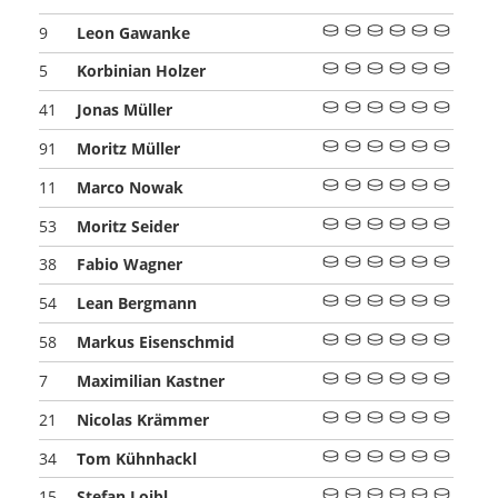
Leon Gawanke
9
Korbinian Holzer
5
Jonas Müller
41
Moritz Müller
91
Marco Nowak
11
Moritz Seider
53
Fabio Wagner
38
Lean Bergmann
54
Markus Eisenschmid
58
Maximilian Kastner
7
Nicolas Krämmer
21
Tom Kühnhackl
34
Stefan Loibl
15