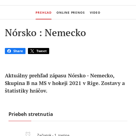
PREHĽAD
ONLINE PRENOS
VIDEO
Nórsko : Nemecko
Share
Tweet
Aktuálny prehľad zápasu Nórsko - Nemecko, 
Skupina B na MS v hokeji 2021 v Rige. Zostavy a 
štatistiky hráčov.
Priebeh stretnutia
Začiatok - 1. tretina