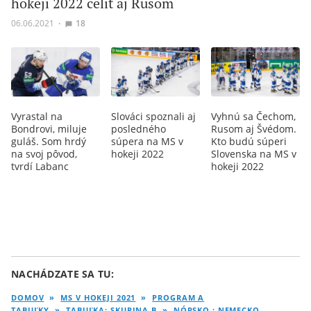
hokeji 2022 čeliť aj Rusom
06.06.2021
∙
18
Vyrastal na
Slováci spoznali aj
Vyhnú sa Čechom,
Bondrovi, miluje
posledného
Rusom aj Švédom.
guláš. Som hrdý
súpera na MS v
Kto budú súperi
na svoj pôvod,
hokeji 2022
Slovenska na MS v
tvrdí Labanc
hokeji 2022
NACHÁDZATE SA TU:
Najčítanejšie
Najnovšie
DOMOV
»
MS V HOKEJI 2021
»
PROGRAM A
TABUĽKY
»
TABUĽKA: SKUPINA B
»
NÓRSKO : NEMECKO