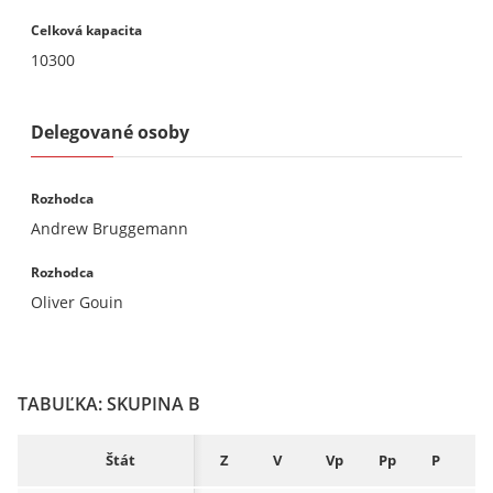
Celková kapacita
10300
Delegované osoby
Rozhodca
Andrew Bruggemann
Rozhodca
Oliver Gouin
TABUĽKA: SKUPINA B
Štát
Z
V
Vp
Pp
P
S