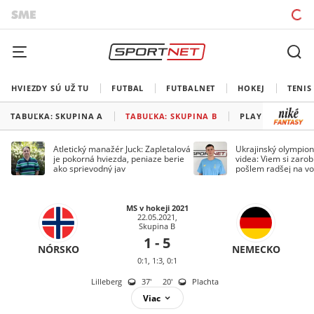
HVIEZDY SÚ UŽ TU
FUTBAL
FUTBALNET
HOKEJ
TENIS
TABUĽKA: SKUPINA A
TABUĽKA: SKUPINA B
PLAY OFF
Atletický manažér Juck: Zapletalová
Ukrajinský olympion
je pokorná hviezda, peniaze berie
videa: Viem si zarobi
ako sprievodný jav
pošlem radšej na vo
MS v hokeji 2021
22.05.2021,
Skupina B
1 - 5
NÓRSKO
NEMECKO
0:1, 1:3, 0:1
Lilleberg
37
'
20
'
Plachta
Viac