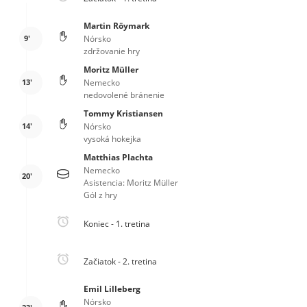
Martin Röymark
9'
Nórsko
zdržovanie hry
Moritz Müller
13'
Nemecko
nedovolené bránenie
Tommy Kristiansen
14'
Nórsko
vysoká hokejka
Matthias Plachta
Nemecko
20'
Asistencia: Moritz Müller
Gól z hry
Koniec - 1. tretina
Začiatok - 2. tretina
Emil Lilleberg
Nórsko