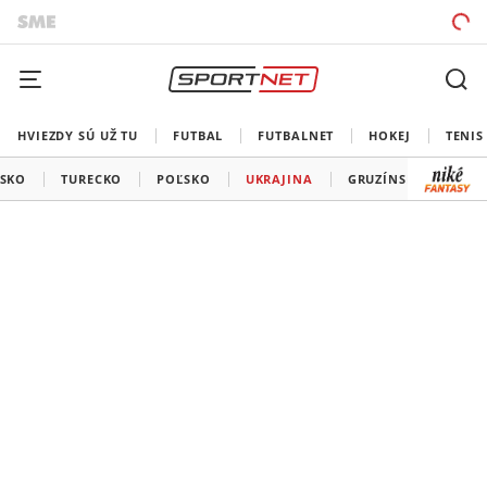
HVIEZDY SÚ UŽ TU
FUTBAL
FUTBALNET
HOKEJ
TENIS
RSKO
TURECKO
POĽSKO
UKRAJINA
GRUZÍNSKO