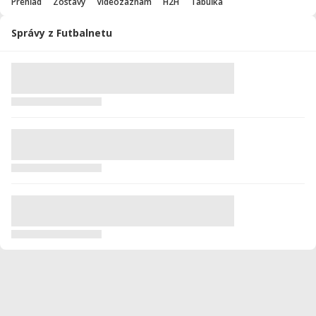
Prehľad
Zostavy
Videozáznam
H2H
Tabuľka
Správy z Futbalnetu