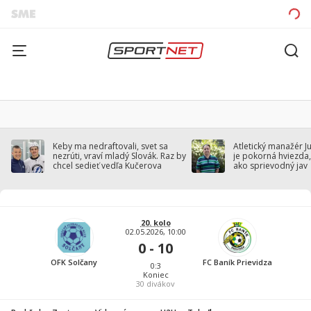
Keby ma nedraftovali, svet sa
Atletický manažér J
nezrúti, vraví mladý Slovák. Raz by
je pokorná hviezda,
chcel sedieť vedľa Kučerova
ako sprievodný jav
20. kolo
02.05.2026, 10:00
0 - 10
OFK Solčany
FC Baník Prievidza
0:3
Koniec
30
divákov