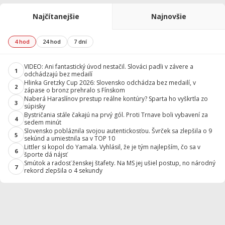
Najčítanejšie
Najnovšie
4 hod
24 hod
7 dní
VIDEO: Ani fantastický úvod nestačil. Slováci padli v závere a
1
odchádzajú bez medailí
Hlinka Gretzky Cup 2026: Slovensko odchádza bez medailí, v
2
zápase o bronz prehralo s Fínskom
Naberá Haraslínov prestup reálne kontúry? Sparta ho vyškrtla zo
3
súpisky
Bystričania stále čakajú na prvý gól. Proti Trnave boli vybavení za
4
sedem minút
Slovensko pobláznila svojou autentickosťou. Švrček sa zlepšila o 9
5
sekúnd a umiestnila sa v TOP 10
Littler si kopol do Yamala. Vyhlásil, že je tým najlepším, čo sa v
6
športe dá nájsť
Smútok a radosť ženskej štafety. Na MS jej ušiel postup, no národný
7
rekord zlepšila o 4 sekundy