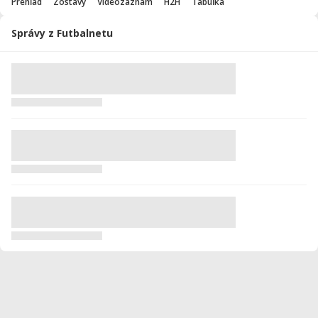
Prehľad
Zostavy
Videozáznam
H2H
Tabuľka
Správy z Futbalnetu