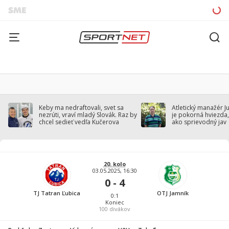
Keby ma nedraftovali, svet sa
Atletický manažér J
nezrúti, vraví mladý Slovák. Raz by
je pokorná hviezda,
chcel sedieť vedľa Kučerova
ako sprievodný jav
20. kolo
03.05.2025, 16:30
0 - 4
TJ Tatran Ľubica
OTJ Jamník
0:1
Koniec
100
divákov