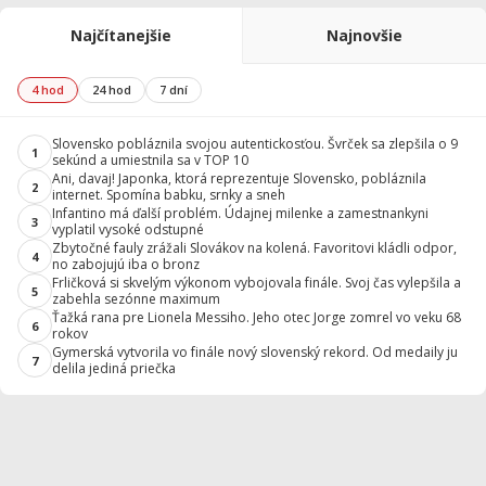
Najčítanejšie
Najnovšie
4 hod
24 hod
7 dní
Slovensko pobláznila svojou autentickosťou. Švrček sa zlepšila o 9
1
sekúnd a umiestnila sa v TOP 10
Ani, davaj! Japonka, ktorá reprezentuje Slovensko, pobláznila
2
internet. Spomína babku, srnky a sneh
Infantino má ďalší problém. Údajnej milenke a zamestnankyni
3
vyplatil vysoké odstupné
Zbytočné fauly zrážali Slovákov na kolená. Favoritovi kládli odpor,
4
no zabojujú iba o bronz
Frličková si skvelým výkonom vybojovala finále. Svoj čas vylepšila a
5
zabehla sezónne maximum
Ťažká rana pre Lionela Messiho. Jeho otec Jorge zomrel vo veku 68
6
rokov
Gymerská vytvorila vo finále nový slovenský rekord. Od medaily ju
7
delila jediná priečka