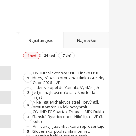
Najčítanejšie
Najnovšie
4 hod
24 hod
7 dní
ONLINE: Slovensko U18 - Fínsko U18
dnes, zápas o bronz na Hlinka Gretzky
1
Cupe 2026 LIVE
Littler si kopol do Yamala. Vyhlásil, že
je tým najlepším, čo sa v športe dá
2
nájsť
Niké liga: Michalovce strelili prvý gól,
3
proti Komárnu však nevyhrali
ONLINE: FC Spartak Trnava - MFK Dukla
Banská Bystrica dnes, Niké liga LIVE (3.
4
kolo)
Ani, davaj! Japonka, ktorá reprezentuje
Slovensko, pobláznila internet.
5