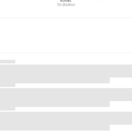
Koniec
50
divákov