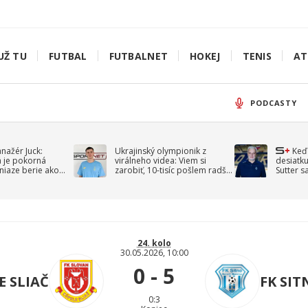
UŽ TU
FUTBAL
FUTBALNET
HOKEJ
TENIS
AT
PODCASTY
anažér Juck:
Ukrajinský olympionik z
Keď
á je pokorná
virálneho videa: Viem si
desiatku
niaze berie ako
zarobiť, 10-tisíc pošlem radšej
Sutter s
jav
na vojnu
spomín
24. kolo
30.05.2026, 10:00
0 - 5
E SLIAČ
FK SI
0:3