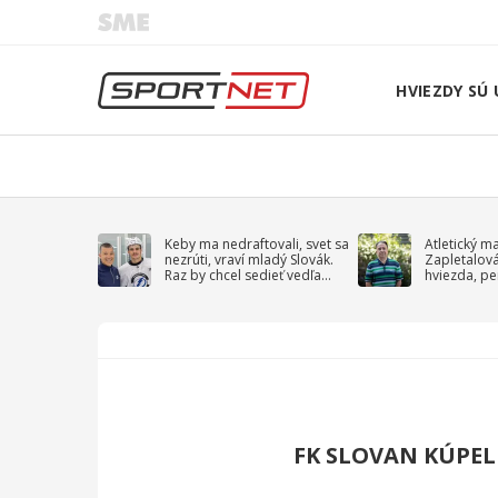
HVIEZDY SÚ 
Keby ma nedraftovali, svet sa
Atletický m
nezrúti, vraví mladý Slovák.
Zapletalov
Raz by chcel sedieť vedľa
hviezda, pe
Kučerova
sprievodný 
FK SLOVAN KÚPEL