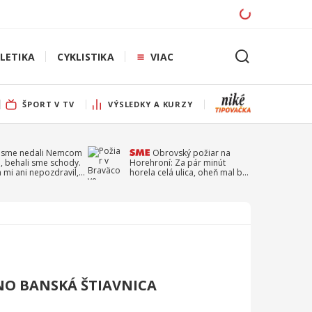
LETIKA
CYKLISTIKA
VIAC
ŠPORT V TV
VÝSLEDKY A KURZY
 sme nedali Nemcom
Obrovský požiar na
, behali sme schody.
Horehroní: Za pár minút
a mi ani nepozdravil,
horela celá ulica, oheň mal byť
a Droppa
založený úmyselne
TNO BANSKÁ ŠTIAVNICA