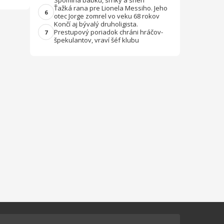
Spomína babku, srnky a sneh
Ťažká rana pre Lionela Messiho. Jeho
6
otec Jorge zomrel vo veku 68 rokov
Končí aj bývalý druholigista.
Prestupový poriadok chráni hráčov-
7
špekulantov, vraví šéf klubu