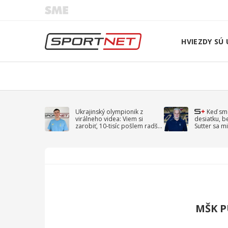
HVIEZDY SÚ 
Ukrajinský olympionik z
Keď sm
virálneho videa: Viem si
desiatku, b
zarobiť, 10-tisíc pošlem radšej
Sutter sa mi
na vojnu
spomína D
MŠK 