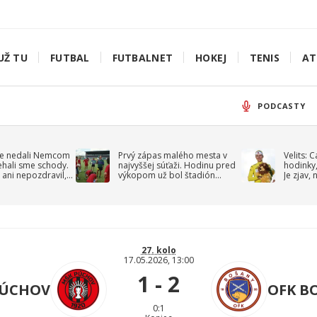
UŽ TU
FUTBAL
FUTBALNET
HOKEJ
TENIS
AT
PODCASTY
e nedali Nemcom
Prvý zápas malého mesta v
Velits: 
ehali sme schody.
najvyššej súťaži. Hodinu pred
hodinky,
 ani nepozdravil,
výkopom už bol štadión
Je zjav,
roppa
uzavretý
27. kolo
17.05.2026, 13:00
1 - 2
PÚCHOV
OFK B
0:1