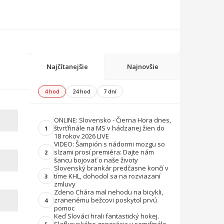
Najčítanejšie
Najnovšie
4 hod
24 hod
7 dní
ONLINE: Slovensko - Čierna Hora dnes,
štvrťfinále na MS v hádzanej žien do
1
18 rokov 2026 LIVE
VIDEO: Šampión s nádormi mozgu so
slzami prosí premiéra: Dajte nám
2
šancu bojovať o naše životy
Slovenský brankár predčasne končí v
tíme KHL, dohodol sa na rozviazaní
3
zmluvy
Zdeno Chára mal nehodu na bicykli,
zranenému bežcovi poskytol prvú
4
pomoc
Keď Slováci hrali fantastický hokej.