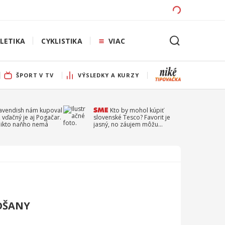
LETIKA
CYKLISTIKA
VIAC
ŠPORT V TV
VÝSLEDKY A KURZY
Cavendish nám kupoval
Kto by mohol kúpiť
 vďačný je aj Pogačar.
slovenské Tesco? Favorit je
 nikto naňho nemá
jasný, no záujem môžu
prejaviť aj ďalší
OŠANY