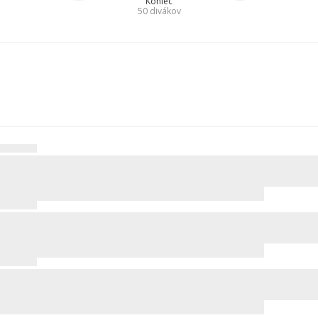
Koniec
50
divákov