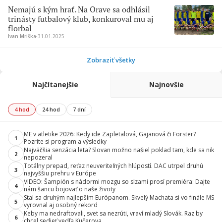
Nemajú s kým hrať. Na Orave sa odhlásil
trinásty futbalový klub, konkuroval mu aj
florbal
Ivan Mriška
∙
31.01.2025
Zobraziť všetky
Najčítanejšie
Najnovšie
4 hod
24 hod
7 dní
ME v atletike 2026: Kedy ide Zapletalová, Gajanová či Forster?
1
Pozrite si program a výsledky
Najväčšia senzácia leta? Slovan možno našiel poklad tam, kde sa nik
2
nepozeral
Totálny prepad, reťaz neuveriteľných hlúpostí. DAC utrpel druhú
3
najvyššiu prehru v Európe
VIDEO: Šampión s nádormi mozgu so slzami prosí premiéra: Dajte
4
nám šancu bojovať o naše životy
Stal sa druhým najlepším Európanom. Skvelý Machata si vo finále MS
5
vyrovnal aj osobný rekord
Keby ma nedraftovali, svet sa nezrúti, vraví mladý Slovák. Raz by
6
chcel sedieť vedľa Kučerova