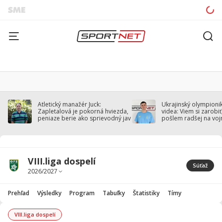
Atletický manažér Juck:
Ukrajinský olympionik
Zapletalová je pokorná hviezda,
videa: Viem si zarobiť,
peniaze berie ako sprievodný jav
pošlem radšej na voj
VIII.liga dospelí
Súťaž
Prehľad
Výsledky
Program
Tabuľky
Štatistiky
Tímy
VIII.liga dospelí