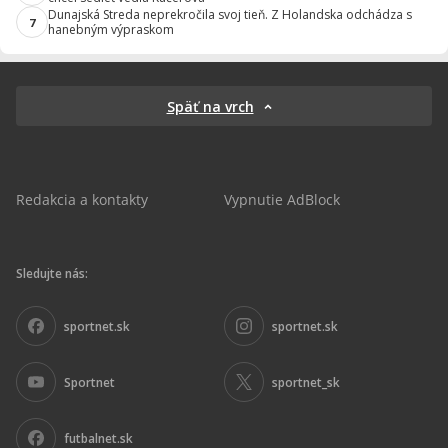
Dunajská Streda neprekročila svoj tieň. Z Holandska odchádza s
7
hanebným výpraskom
Späť na vrch
Redakcia a kontakty
Vypnutie AdBlock
Sledujte nás:
sportnet.sk
sportnet.sk
Sportnet
sportnet_sk
futbalnet.sk