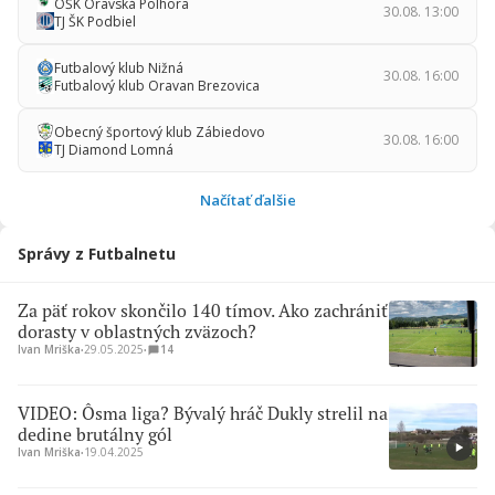
OŠK Oravská Polhora
30.08. 13:00
TJ ŠK Podbiel
Futbalový klub Nižná
30.08. 16:00
Futbalový klub Oravan Brezovica
Obecný športový klub Zábiedovo
30.08. 16:00
TJ Diamond Lomná
Načítať ďalšie
Správy z Futbalnetu
Za päť rokov skončilo 140 tímov. Ako zachrániť
dorasty v oblastných zväzoch?
Ivan Mriška
∙
29.05.2025
∙
14
VIDEO: Ôsma liga? Bývalý hráč Dukly strelil na
dedine brutálny gól
Ivan Mriška
∙
19.04.2025