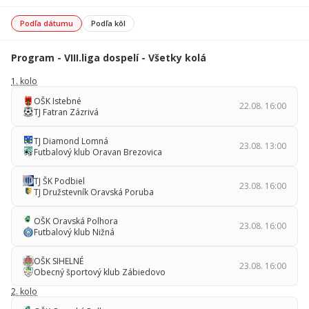
Podľa dátumu
Podľa kôl
Program - VIII.liga dospelí - Všetky kolá
1. kolo
OŠK Istebné
22.08. 16:00
TJ Fatran Zázrivá
TJ Diamond Lomná
23.08. 13:00
Futbalový klub Oravan Brezovica
TJ ŠK Podbiel
23.08. 16:00
TJ Družstevník Oravská Poruba
OŠK Oravská Polhora
23.08. 16:00
Futbalový klub Nižná
OŠK SIHELNÉ
23.08. 16:00
Obecný športový klub Zábiedovo
2. kolo