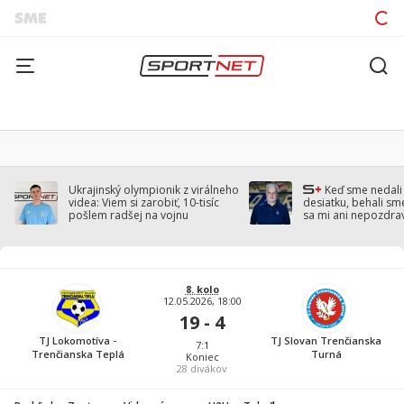
Ukrajinský olympionik z virálneho
Keď sme nedal
videa: Viem si zarobiť, 10-tisíc
desiatku, behali sm
pošlem radšej na vojnu
sa mi ani nepozdra
Droppa
8. kolo
12.05.2026, 18:00
19 - 4
TJ Lokomotíva -
TJ Slovan Trenčianska
7:1
Trenčianska Teplá
Turná
Koniec
28
divákov