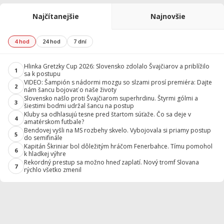
Najčítanejšie
Najnovšie
4 hod
24 hod
7 dní
Hlinka Gretzky Cup 2026: Slovensko zdolalo Švajčiarov a priblížilo
1
sa k postupu
VIDEO: Šampión s nádormi mozgu so slzami prosí premiéra: Dajte
2
nám šancu bojovať o naše životy
Slovensko našlo proti Švajčiarom superhrdinu. Štyrmi gólmi a
3
šiestimi bodmi udržal šancu na postup
Kluby sa odhlasujú tesne pred štartom súťaže. Čo sa deje v
4
amatérskom futbale?
Bendovej vyšli na MS rozbehy skvelo. Vybojovala si priamy postup
5
do semifinále
Kapitán Škriniar bol dôležitým hráčom Fenerbahce. Tímu pomohol
6
k hladkej výhre
Rekordný prestup sa možno hneď zaplatí. Nový tromf Slovana
7
rýchlo všetko zmenil