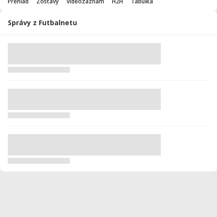
Prehľad
Zostavy
Videozáznam
H2H
Tabuľka
Správy z Futbalnetu