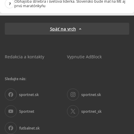
Obhajoba striebra i svetová líderka. Slovensko bude mať na ME aj
7
prvú maratónkyňu
Späť na vrch
Redakcia a kontakty
Vypnutie AdBlock
Sledujte nás:
sportnet.sk
sportnet.sk
Sportnet
sportnet_sk
futbalnet.sk