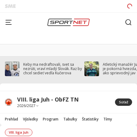
Keby ma nedraftovali, svet sa
Atletický manažér J
nezrúti, vraví mladý Slovák. Raz by
je pokorná hviezda,
chcel sedieť vedľa Kučerova
ako sprievodný jav
VIII. liga Juh - ObFZ TN
Súťaž
Prehľad
Výsledky
Program
Tabuľky
Štatistiky
Tímy
VIII. liga Juh