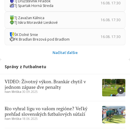
TJ Družstevník Hrádok
16.08. 17:30
TJ Spartak Horná Streda
TJ Zavažan Kálnica
16.08. 17:30
TJ Iskra Moravské Lieskové
ŠK Dolné Srnie
16.08. 17:30
FK Bradlan Brezová pod Bradlom
Načítať ďalšie
Správy z Futbalnetu
VIDEO: Životný výkon. Brankár chytil v
jednom zápase dve penalty
Ivan Mriška
∙
30.09.2025
Kto vyhral ligu vo vašom regióne? Veľký
prehľad slovenských futbalových súťaží
Ivan Mriška
∙
18.06.2025