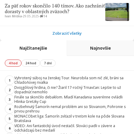
Za päť rokov skončilo 140 tímov. Ako zachrániť
dorasty v oblastných zväzoch?
Ivan Mriška
∙
29.05.2025
∙
14
Zobraziť všetky
Najčítanejšie
Najnovšie
4 hod
24 hod
7 dní
Vyhrotený súboj na ženskej Tour. Neurobila som nič zlé, bráni sa
1
Chladoňovej rivalka
Dvojgólový hrdina, či nie? Žiaril 17-ročný Trnavčan: Lepšie to už
2
dopadnúť nemohlo
Finále sa skončilo debaklom. Mladí Kanaďania suverénne ovládli
3
Hlinka Gretzky Cup
Rozbehnutý Šamorín nemal problém ani so Slovanom, Pohronie s
4
prvou prehrou
MONACObet liga: Šamorín zvíťazil v treťom kole na pôde Slovana
5
Bratislava
VIDEO: Ani fantastický úvod nestačil. Slováci padli v závere a
6
odchádzajú bez medailí