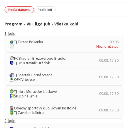
Podľa dátumu
Podľa kôl
Program - VIII. liga Juh - Všetky kolá
1. kolo
TJ Tatran Polianka
09.08
Nez. družstvo
FK Bradlan Brezová pod Bradlom
09.08. 17:30
TJ Družstevník Hrádok
TJ Spartak Horná Streda
09.08. 17:30
OFK Vrbovce
TJ Iskra Moravské Lieskové
09.08. 17:30
ŠK Dolné Srnie
Obecný športový klub Slovan Kostolné
09.08. 17:30
TJ Zavažan Kálnica
2. kolo