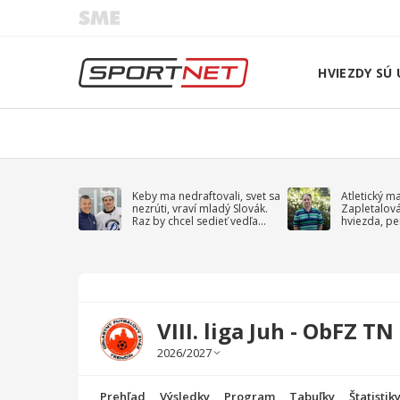
HVIEZDY SÚ 
Keby ma nedraftovali, svet sa
Atletický m
nezrúti, vraví mladý Slovák.
Zapletalov
Raz by chcel sedieť vedľa
hviezda, pe
Kučerova
sprievodný 
VIII. liga Juh - ObFZ TN
Prehľad
Výsledky
Program
Tabuľky
Štatistik