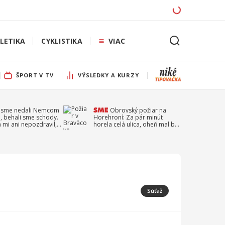
LETIKA
CYKLISTIKA
VIAC
ŠPORT V TV
VÝSLEDKY A KURZY
 sme nedali Nemcom
Obrovský požiar na
, behali sme schody.
Horehroní: Za pár minút
a mi ani nepozdravil,
horela celá ulica, oheň mal byť
a Droppa
založený úmyselne
Súťaž