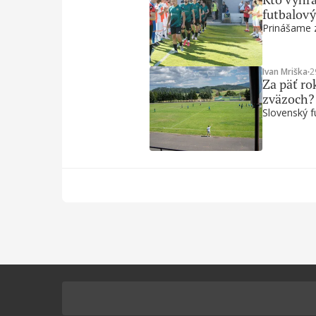
futbalový
Prinášame z
Ivan Mriška
∙
2
Za päť ro
zväzoch?
Slovenský f