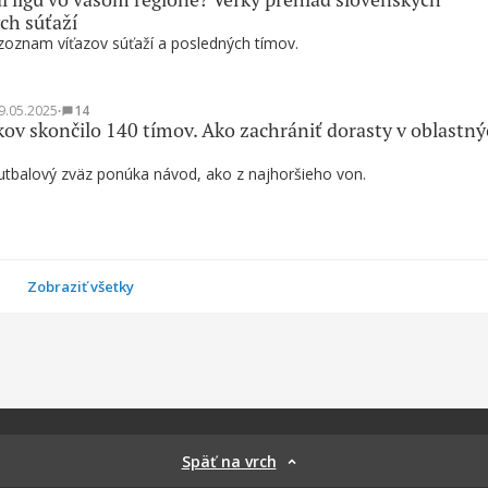
ch súťaží
oznam víťazov súťaží a posledných tímov.
9.05.2025
∙
14
kov skončilo 140 tímov. Ako zachrániť dorasty v oblastn
utbalový zväz ponúka návod, ako z najhoršieho von.
Zobraziť všetky
Späť na vrch