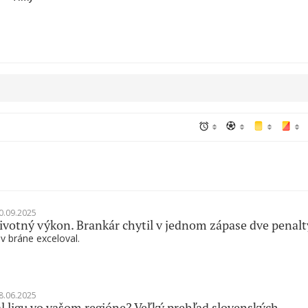
0.09.2025
votný výkon. Brankár chytil v jednom zápase dve penalt
 v bráne exceloval.
8.06.2025
l ligu vo vašom regióne? Veľký prehľad slovenských