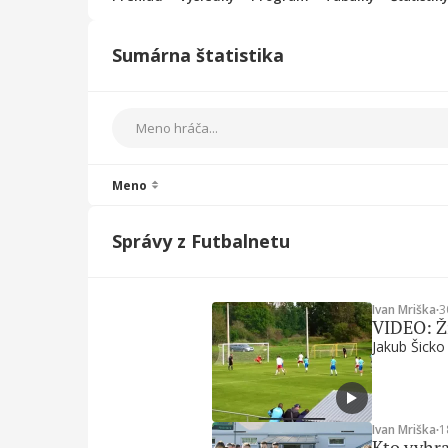
Sumárna štatistika
Meno
Správy z Futbalnetu
Ivan Mriška
∙
3
VIDEO: Ži
Jakub Šicko
Ivan Mriška
∙
1
Kto vyhra