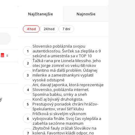
Najčítanejšie
Najnovšie
4 hod
24 hod
7 dní
Slovensko pobláznila svojou
autentickosťou. Švrček sa zlepšila o 9
1
sekúnd a umiestnila sa v TOP 10
Ťažká rana pre Lionela Messiho. Jeho
2
otec Jorge zomrel vo veku 68 rokov
Infantino má ďalší problém. Údajnej
milenke a zamestnankyni vyplatil
3
vysoké odstupné
Ani, davaj! Japonka, ktorá reprezentuje
Slovensko, pobláznila internet.
4
Spomína babku, srnky a sneh
y
Končí aj bývalý druholigista.
Prestupový poriadok chráni hráčov-
5
špekulantov, vraví šéf klubu
Frličková si skvelým výkonom
vybojovala finále. Svoj čas vylepšila a
6
zabehla sezónne maximum
Zbytočné fauly zrážali Slovákov na
kolená. Favoritovi kládli odpor, no
7