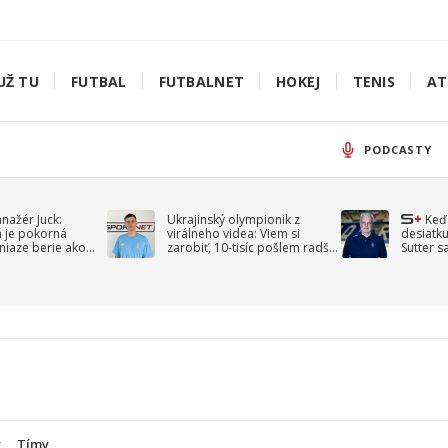
UŽ TU
FUTBAL
FUTBALNET
HOKEJ
TENIS
AT
PODCASTY
anažér Juck:
Ukrajinský olympionik z
Keď
á je pokorná
virálneho videa: Viem si
desiatku
niaze berie ako
zarobiť, 10-tisíc pošlem radšej
Sutter s
jav
na vojnu
spomín
y
Tímy