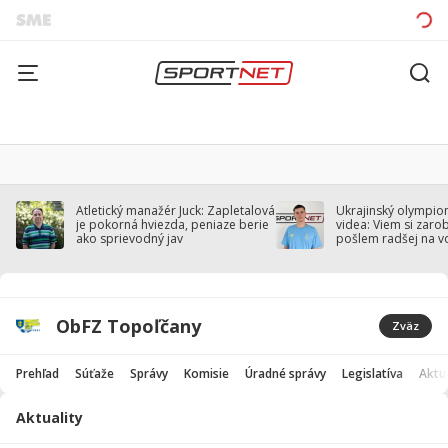
Atletický manažér Juck: Zapletalová
Ukrajinský olympion
je pokorná hviezda, peniaze berie
videa: Viem si zarobi
ako sprievodný jav
pošlem radšej na v
ObFZ Topoľčany
Zväz
Prehľad
Súťaže
Správy
Komisie
Úradné správy
Legislatíva
Aktua
Aktuality