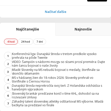
Načítať ďalšie
Najčítanejšie
Najnovšie
4 hod
24 hod
7 dní
Konferenčná liga: Dunajská Streda v treťom predkole vysoko
1
prehrala na pôde Twente
VIDEO: Šampión s nádormi mozgu so slzami prosí premiéra: Dajte
2
nám šancu bojovať o naše životy
Mladé Slovenky na MS nebudú bojovať o medaily, štvrťfinále sa
3
skončilo sklamaním
MS v hádzanej žien do 18 rokov 2026: Slovenky prehrali vo
4
štvrťfinále s Čiernou Horou
Dunajská Streda neprekročila svoj tieň. Z Holandska odchádza s
5
hanebným výpraskom
Slovenský brankár predčasne končí v tíme KHL, dohodol sa na
6
rozviazaní zmluvy
Záhadný talent slovenskej atletiky odštartoval MS výborne. Mladá
7
bežkyňa sa predstaví vo finále