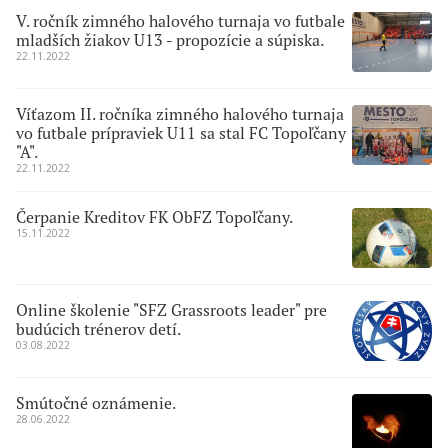
V. ročník zimného halového turnaja vo futbale
mladších žiakov U13 - propozície a súpiska.
22.11.2022
Víťazom II. ročníka zimného halového turnaja
vo futbale prípraviek U11 sa stal FC Topoľčany
"A".
22.11.2022
Čerpanie Kreditov FK ObFZ Topoľčany.
15.11.2022
Online školenie "SFZ Grassroots leader" pre
budúcich trénerov detí.
03.08.2022
Smútočné oznámenie.
28.06.2022