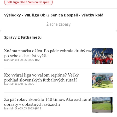
VIII. liga ObFZ Senica Dospelí
Výsledky - VIII. liga ObFZ Senica Dospelí - Všetky kolá
Žiadne zápasy
Správy z Futbalnetu
Známa značka ožíva. Po páde vyhrala druhý raz
po sebe a chce ísť vyššie
Ivan Mriška
∙
20.06.2025
∙
2
Kto vyhral ligu vo vašom regióne? Veľký
prehľad slovenských futbalových súťaží
Ivan Mriška
∙
18.06.2025
Za päť rokov skončilo 140 tímov. Ako zachrániť
dorasty v oblastných zväzoch?
Ivan Mriška
∙
29.05.2025
∙
14