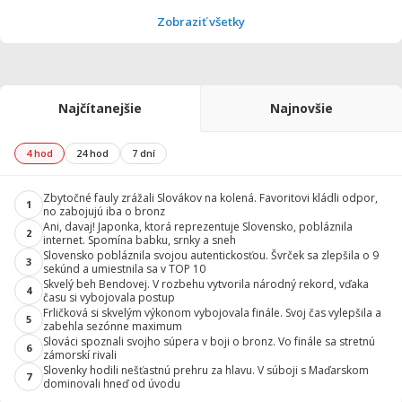
Zobraziť všetky
Najčítanejšie
Najnovšie
4 hod
24 hod
7 dní
Zbytočné fauly zrážali Slovákov na kolená. Favoritovi kládli odpor,
1
no zabojujú iba o bronz
Ani, davaj! Japonka, ktorá reprezentuje Slovensko, pobláznila
2
internet. Spomína babku, srnky a sneh
Slovensko pobláznila svojou autentickosťou. Švrček sa zlepšila o 9
3
sekúnd a umiestnila sa v TOP 10
Skvelý beh Bendovej. V rozbehu vytvorila národný rekord, vďaka
4
času si vybojovala postup
Frličková si skvelým výkonom vybojovala finále. Svoj čas vylepšila a
5
zabehla sezónne maximum
Slováci spoznali svojho súpera v boji o bronz. Vo finále sa stretnú
6
zámorskí rivali
Slovenky hodili nešťastnú prehru za hlavu. V súboji s Maďarskom
7
dominovali hneď od úvodu