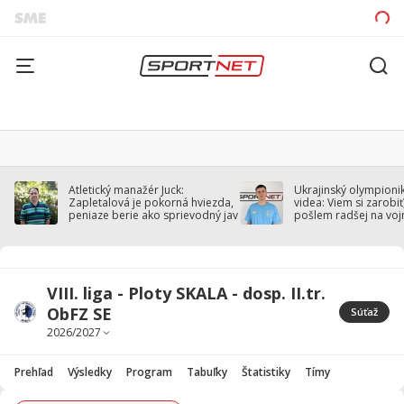
Atletický manažér Juck:
Ukrajinský olympionik
Zapletalová je pokorná hviezda,
videa: Viem si zarobiť,
peniaze berie ako sprievodný jav
pošlem radšej na voj
VIII. liga - Ploty SKALA - dosp. II.tr.
ObFZ SE
Súťaž
Prehľad
Výsledky
Program
Tabuľky
Štatistiky
Tímy