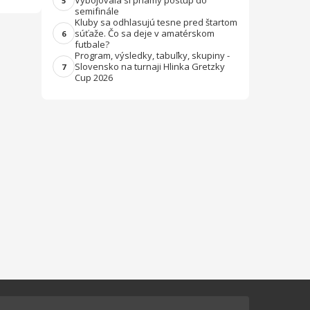
Vybojovala si priamy postup do
5
semifinále
Kluby sa odhlasujú tesne pred štartom
súťaže. Čo sa deje v amatérskom
6
futbale?
Program, výsledky, tabuľky, skupiny -
Slovensko na turnaji Hlinka Gretzky
7
Cup 2026