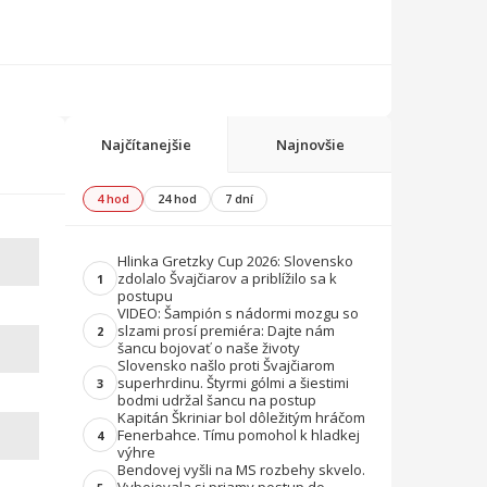
Najčítanejšie
Najnovšie
4 hod
24 hod
7 dní
Hlinka Gretzky Cup 2026: Slovensko
zdolalo Švajčiarov a priblížilo sa k
1
postupu
VIDEO: Šampión s nádormi mozgu so
slzami prosí premiéra: Dajte nám
2
šancu bojovať o naše životy
Slovensko našlo proti Švajčiarom
superhrdinu. Štyrmi gólmi a šiestimi
3
bodmi udržal šancu na postup
Kapitán Škriniar bol dôležitým hráčom
Fenerbahce. Tímu pomohol k hladkej
4
výhre
Bendovej vyšli na MS rozbehy skvelo.