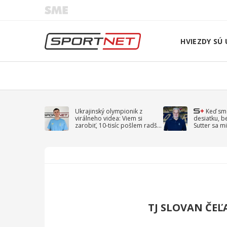
HVIEZDY SÚ 
Ukrajinský olympionik z
Keď sm
virálneho videa: Viem si
desiatku, b
zarobiť, 10-tisíc pošlem radšej
Sutter sa mi
na vojnu
spomína D
TJ SLOVAN ČEĽ