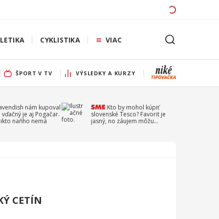
LETIKA
CYKLISTIKA
VIAC
ŠPORT V TV
VÝSLEDKY A KURZY
Cavendish nám kupoval
Kto by mohol kúpiť
 vďačný je aj Pogačar.
slovenské Tesco? Favorit je
 nikto naňho nemá
jasný, no záujem môžu
prejaviť aj ďalší
KÝ CETÍN