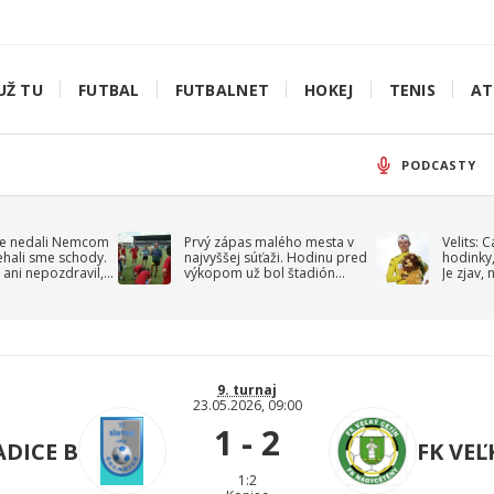
UŽ TU
FUTBAL
FUTBALNET
HOKEJ
TENIS
AT
PODCASTY
e nedali Nemcom
Prvý zápas malého mesta v
Velits: 
ehali sme schody.
najvyššej súťaži. Hodinu pred
hodinky,
 ani nepozdravil,
výkopom už bol štadión
Je zjav,
roppa
uzavretý
9. turnaj
23.05.2026, 09:00
1 - 2
ADICE B
FK VEĽ
1:2