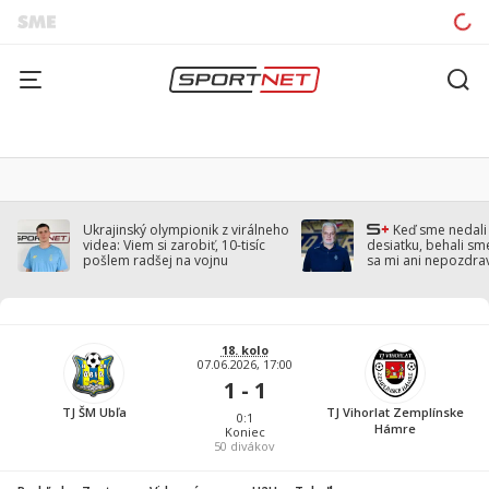
Ukrajinský olympionik z virálneho
Keď sme nedal
videa: Viem si zarobiť, 10-tisíc
desiatku, behali sm
pošlem radšej na vojnu
sa mi ani nepozdra
Droppa
18. kolo
07.06.2026, 17:00
1 - 1
TJ ŠM Ubľa
TJ Vihorlat Zemplínske
0:1
Hámre
Koniec
50
divákov