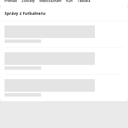
Prehľad
Zostavy
Videozáznam
H2H
Tabuľka
Správy z Futbalnetu