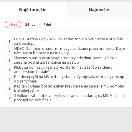
Najčítanejšie
Najnovšie
4 hod
24 hod
7 dní
Hlinka Gretzky Cup 2026: Slovensko zdolalo Švajčiarov a priblížilo
1
sa k postupu
VIDEO: Šampión s nádormi mozgu so slzami prosí premiéra: Dajte
2
nám šancu bojovať o naše životy
Slovensko našlo proti Švajčiarom superhrdinu. Štyrmi gólmi a
3
šiestimi bodmi udržal šancu na postup
Kluby sa odhlasujú tesne pred štartom súťaže. Čo sa deje v
4
amatérskom futbale?
Bendovej vyšli na MS rozbehy skvelo. Vybojovala si priamy postup
5
do semifinále
Kapitán Škriniar bol dôležitým hráčom Fenerbahce. Tímu pomohol
6
k hladkej výhre
S Volkom zabehol rovnaký čas, teraz sa mu darí aj na MS. Machata
7
postúpil do semifinále