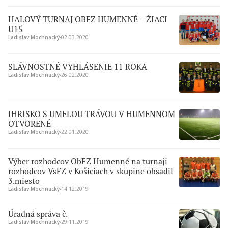
HALOVÝ TURNAJ OBFZ HUMENNÉ – ŽIACI
U15
Ladislav Mochnacký
∙
02.03.2020
SLÁVNOSTNÉ VYHLÁSENIE 11 ROKA
Ladislav Mochnacký
∙
26.02.2020
IHRISKO S UMELOU TRÁVOU V HUMENNOM
OTVORENÉ
Ladislav Mochnacký
∙
22.01.2020
Výber rozhodcov ObFZ Humenné na turnaji
rozhodcov VsFZ v Košiciach v skupine obsadil
3.miesto
Ladislav Mochnacký
∙
14.12.2019
Úradná správa č.
Ladislav Mochnacký
∙
29.11.2019