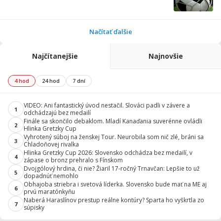
Načítať ďalšie
Najčítanejšie
Najnovšie
4 hod
24 hod
7 dní
VIDEO: Ani fantastický úvod nestačil. Slováci padli v závere a
1
odchádzajú bez medailí
Finále sa skončilo debaklom. Mladí Kanaďania suverénne ovládli
2
Hlinka Gretzky Cup
Vyhrotený súboj na ženskej Tour. Neurobila som nič zlé, bráni sa
3
Chladoňovej rivalka
Hlinka Gretzky Cup 2026: Slovensko odchádza bez medailí, v
4
zápase o bronz prehralo s Fínskom
Dvojgólový hrdina, či nie? Žiaril 17-ročný Trnavčan: Lepšie to už
5
dopadnúť nemohlo
Obhajoba striebra i svetová líderka. Slovensko bude mať na ME aj
6
prvú maratónkyňu
Naberá Haraslínov prestup reálne kontúry? Sparta ho vyškrtla zo
7
súpisky