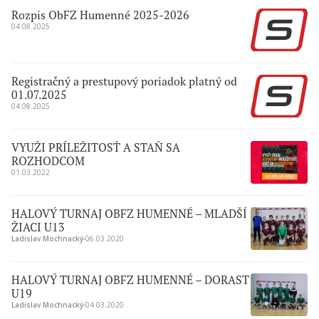
Futbalnetu
Rozpis ObFZ Humenné 2025-2026
04.08.2025
Registračný a prestupový poriadok platný od
01.07.2025
04.08.2025
VYUŽI PRÍLEŽITOSŤ A STAŇ SA
ROZHODCOM
01.03.2022
HALOVÝ TURNAJ OBFZ HUMENNÉ – MLADŠÍ
ŽIACI U13
Ladislav Mochnacký
∙
06.03.2020
HALOVÝ TURNAJ OBFZ HUMENNÉ – DORAST
U19
Ladislav Mochnacký
∙
04.03.2020