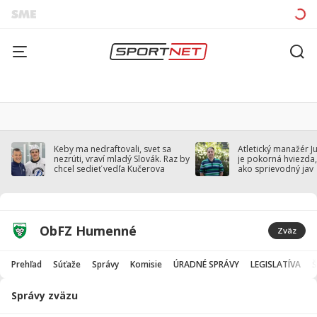
Keby ma nedraftovali, svet sa
Atletický manažér J
nezrúti, vraví mladý Slovák. Raz by
je pokorná hviezda,
chcel sedieť vedľa Kučerova
ako sprievodný jav
ObFZ Humenné
Zväz
Prehľad
Súťaže
Správy
Komisie
ÚRADNÉ SPRÁVY
LEGISLATÍVA
Správy zväzu
Správy
z