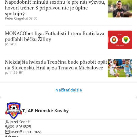
Napodobniť minulú sezónu je pre nás výzvou,
hovorí tréner. S prípravou nie je úplne
spokojný
Peter Cingel
∙
ut 08:00
MONACObet liga: Futbalisti Interu Bratislava
podľahli béčku Žiliny
po 14:00
Niekdajšia hviezda Trenčína bude pôsobiť opäť
na Slovensku. Hral aj za Trnavu a Michalovce
po 11:55
∙
1
Načítať ďalšie
TJ AB Hronské Kosihy
Jozef Seneši
0918056525
josen@centrum.sk
Adresa