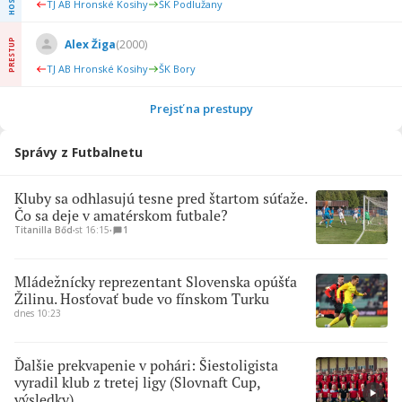
TJ AB Hronské Kosihy
ŠK Podlužany
PRESTUP
Alex Žiga
(
2000
)
TJ AB Hronské Kosihy
ŠK Bory
Prejsť na prestupy
Správy z Futbalnetu
Kluby sa odhlasujú tesne pred štartom súťaže.
Čo sa deje v amatérskom futbale?
Titanilla Bőd
∙
st 16:15
∙
1
Mládežnícky reprezentant Slovenska opúšťa
Žilinu. Hosťovať bude vo fínskom Turku
dnes 10:23
Ďalšie prekvapenie v pohári: Šiestoligista
vyradil klub z tretej ligy (Slovnaft Cup,
výsledky)