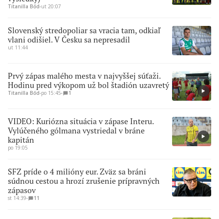
Titanilla Bőd
∙
ut 20:07
Slovenský stredopoliar sa vracia tam, odkiaľ
vlani odišiel. V Česku sa nepresadil
ut 11:44
Prvý zápas malého mesta v najvyššej súťaži.
Hodinu pred výkopom už bol štadión uzavretý
Titanilla Bőd
∙
po 15:45
∙
1
VIDEO: Kuriózna situácia v zápase Interu.
Vylúčeného gólmana vystriedal v bráne
kapitán
po 19:05
SFZ príde o 4 milióny eur. Zväz sa bráni
súdnou cestou a hrozí zrušenie prípravných
zápasov
st 14:39
∙
11