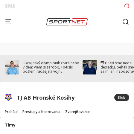
Ukrajinský olympionik z virálneho
Keď sme nedal
videa: Viem si zarobiť, 10-tisíc
desiatku, behali sm
pošlem radšej na vojnu
sa mi ani nepozdra
Droppa
TJ AB Hronské Kosihy
Klub
Prehľad
Prestupy a hosťovania
Zverejňovanie
Tímy