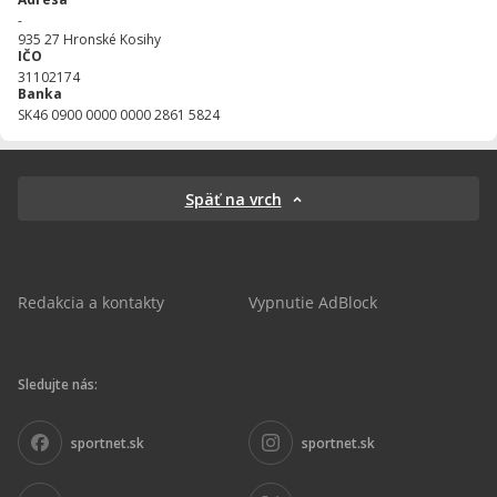
-
935 27
Hronské Kosihy
IČO
31102174
Banka
SK46 0900 0000 0000 2861 5824
Späť na vrch
Redakcia a kontakty
Vypnutie AdBlock
Sledujte nás:
sportnet.sk
sportnet.sk