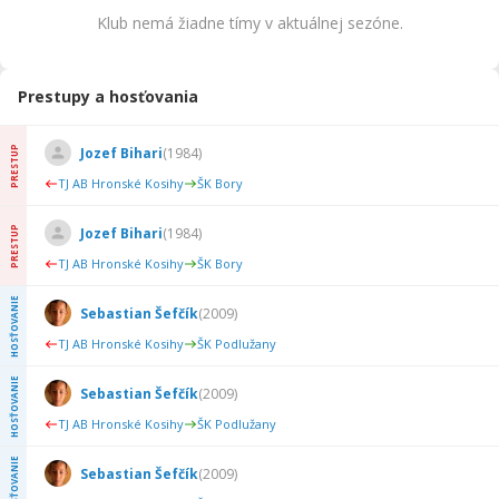
Klub nemá žiadne tímy v aktuálnej sezóne.
Prestupy a hosťovania
PRESTUP
Jozef Bihari
(
1984
)
TJ AB Hronské Kosihy
ŠK Bory
PRESTUP
Jozef Bihari
(
1984
)
TJ AB Hronské Kosihy
ŠK Bory
HOSŤOVANIE
Sebastian Šefčík
(
2009
)
TJ AB Hronské Kosihy
ŠK Podlužany
HOSŤOVANIE
Sebastian Šefčík
(
2009
)
TJ AB Hronské Kosihy
ŠK Podlužany
HOSŤOVANIE
Sebastian Šefčík
(
2009
)