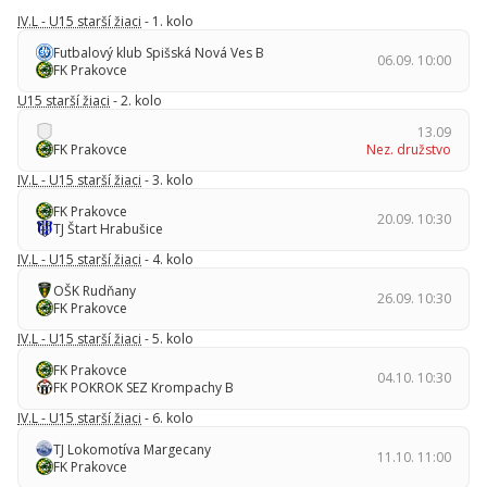
IV.L - U15 starší žiaci
- 1. kolo
Futbalový klub Spišská Nová Ves B
06.09. 10:00
FK Prakovce
U15 starší žiaci
- 2. kolo
13.09
FK Prakovce
Nez. družstvo
IV.L - U15 starší žiaci
- 3. kolo
FK Prakovce
20.09. 10:30
TJ Štart Hrabušice
IV.L - U15 starší žiaci
- 4. kolo
OŠK Rudňany
26.09. 10:30
FK Prakovce
IV.L - U15 starší žiaci
- 5. kolo
FK Prakovce
04.10. 10:30
FK POKROK SEZ Krompachy B
IV.L - U15 starší žiaci
- 6. kolo
TJ Lokomotíva Margecany
11.10. 11:00
FK Prakovce