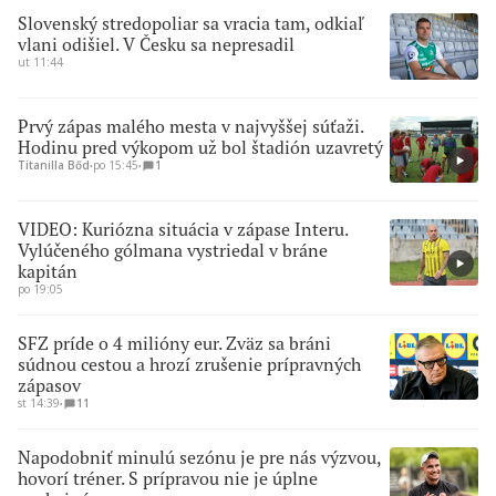
Slovenský stredopoliar sa vracia tam, odkiaľ
vlani odišiel. V Česku sa nepresadil
ut 11:44
Prvý zápas malého mesta v najvyššej súťaži.
Hodinu pred výkopom už bol štadión uzavretý
Titanilla Bőd
∙
po 15:45
∙
1
VIDEO: Kuriózna situácia v zápase Interu.
Vylúčeného gólmana vystriedal v bráne
kapitán
po 19:05
SFZ príde o 4 milióny eur. Zväz sa bráni
súdnou cestou a hrozí zrušenie prípravných
zápasov
st 14:39
∙
11
Napodobniť minulú sezónu je pre nás výzvou,
hovorí tréner. S prípravou nie je úplne