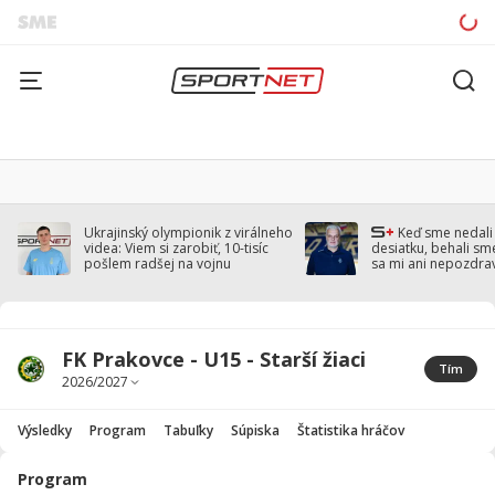
Ukrajinský olympionik z virálneho
Keď sme nedal
videa: Viem si zarobiť, 10-tisíc
desiatku, behali sm
pošlem radšej na vojnu
sa mi ani nepozdra
Droppa
FK Prakovce - U15 - Starší žiaci
Tím
Výsledky
Program
Tabuľky
Súpiska
Štatistika hráčov
Program