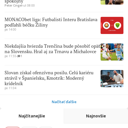
spokojný
Peter Cingel
∙
ut 08:00
MONACObet liga: Futbalisti Interu Bratislava
podľahli béčku Žiliny
po 14:00
Niekdajšia hviezda Trenčína bude pôsobiť opäť
na Slovensku. Hral aj za Trnavu a Michalovce
po 11:55
∙
1
Slovan získal ofenzívnu posilu. Celú kariéru
strávil v Španielsku, Kmotrík: Moderný
krídelník
po 11:04
Načítať ďalšie
Najčítanejšie
Najnovšie