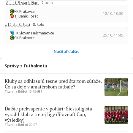
IV.L - U15 starší žiaci
- 7. kolo
FK Prakovce
18.10. 10:30
TJ Baník Poráč
U15 starší žiaci
- 8. kolo
FK Slovan Helcmanovce
25.10. 11:45
FK Prakovce
Načítať ďalšie
Správy z Futbalnetu
Kluby sa odhlasujú tesne pred štartom súťaže.
Čo sa deje v amatérskom futbale?
Titanilla Bőd
∙
st 16:15
∙
1
Ďalšie prekvapenie v pohári: Šiestoligista
vyradil klub z tretej ligy (Slovnaft Cup,
výsledky)
Titanilla Bőd
∙
ut 20:07