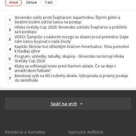
4 hod
24 hod
7 dní
Slovensko našlo proti Švajčiarom superhrdinu. Štyrmi gólmi a
1
šiestimi bodmi udržal šancu na postup
Hlinka Gretzky Cup 2026: Slovensko zdolalo Švajčiarov a priblížilo
2
sa k postupu
VIDEO: Šampión s nádormi mozgu so slzami prosí premiéra: Dajte
3
nám šancu bojovať o naše životy
Kapitán Škriniar bol dôležitým hráčom Fenerbahce. Tímu pomohol
4
k hladkej výhre
Program, výsledky, tabuľky, skupiny - Slovensko na turnaji Hlinka
5
Gretzky Cup 2026
Kluby sa odhlasujú tesne pred štartom súťaže. Čo sa deje v
6
amatérskom futbale?
Bendovej vyšli na MS rozbehy skvelo. Vybojovala si priamy postup
7
do semifinále
Späť na vrch
Redakcia a kontakty
Vypnutie AdBlock