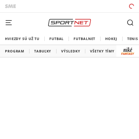
HVIEZDY SÚ UŽ TU
FUTBAL
FUTBALNET
HOKEJ
TENIS
PROGRAM
TABUĽKY
VÝSLEDKY
VŠETKY TÍMY
SLOVEN