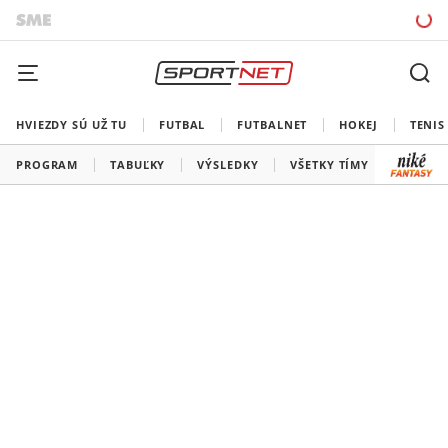
HVIEZDY SÚ UŽ TU
FUTBAL
FUTBALNET
HOKEJ
TENIS
PROGRAM
TABUĽKY
VÝSLEDKY
VŠETKY TÍMY
SLOVEN