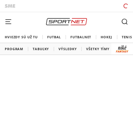
HVIEZDY SÚ UŽ TU
FUTBAL
FUTBALNET
HOKEJ
TENIS
PROGRAM
TABUĽKY
VÝSLEDKY
VŠETKY TÍMY
SLOVEN