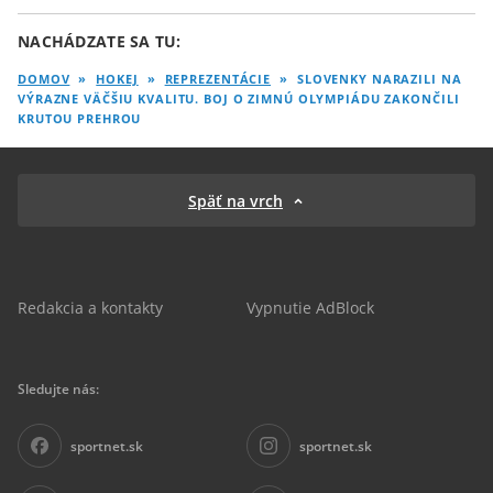
NACHÁDZATE SA TU:
DOMOV
»
HOKEJ
»
REPREZENTÁCIE
»
SLOVENKY NARAZILI NA
VÝRAZNE VÄČŠIU KVALITU. BOJ O ZIMNÚ OLYMPIÁDU ZAKONČILI
KRUTOU PREHROU
Späť na vrch
Redakcia a kontakty
Vypnutie AdBlock
Sledujte nás:
sportnet.sk
sportnet.sk