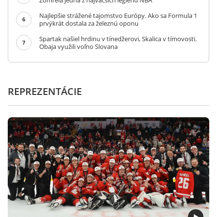
Zomrela jedna z najväčších legiend NBA
Najlepšie strážené tajomstvo Európy. Ako sa Formula 1
6
prvýkrát dostala za železnú oponu
Spartak našiel hrdinu v tínedžerovi, Skalica v tímovosti.
7
Obaja využili voľno Slovana
REPREZENTÁCIE