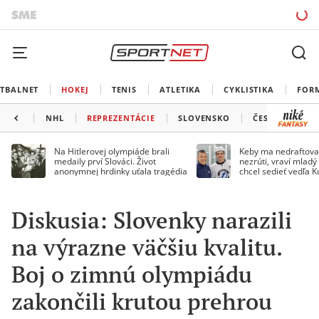
TBALNET
HOKEJ
TENIS
ATLETIKA
CYKLISTIKA
FOR
NHL
REPREZENTÁCIE
SLOVENSKO
ČESKO
ĎAL
Na Hitlerovej olympiáde brali
Keby ma nedraftoval
medaily prví Slováci. Život
nezrúti, vraví mladý
anonymnej hrdinky uťala tragédia
chcel sedieť vedľa 
Diskusia: Slovenky narazili
na výrazne väčšiu kvalitu.
Boj o zimnú olympiádu
zakončili krutou prehrou