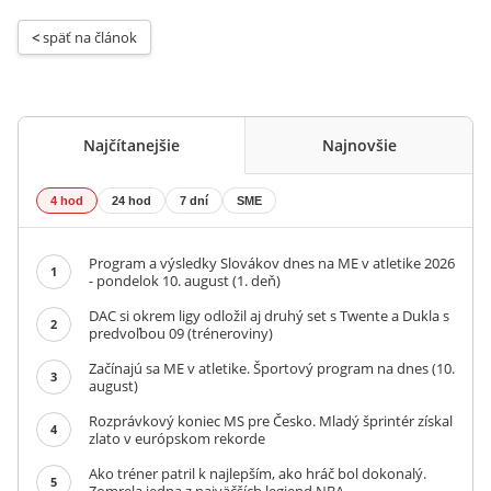
< 
späť na článok
Najčítanejšie
Najnovšie
4 hod
24 hod
7 dní
SME
Program a výsledky Slovákov dnes na ME v atletike 2026
1
- pondelok 10. august (1. deň)
DAC si okrem ligy odložil aj druhý set s Twente a Dukla s
2
predvoľbou 09 (tréneroviny)
Začínajú sa ME v atletike. Športový program na dnes (10.
3
august)
Rozprávkový koniec MS pre Česko. Mladý šprintér získal
4
zlato v európskom rekorde
Ako tréner patril k najlepším, ako hráč bol dokonalý.
5