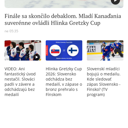
Finále sa skončilo debaklom. Mladí Kanaďania
suverénne ovládli Hlinka Gretzky Cup
ne 05:35
VIDEO: Ani
Hlinka Gretzky Cup
Slovenskí mladíci
fantastický úvod
2026: Slovensko
bojujú o medailu.
nestačil. Slováci
odchádza bez
Kde sledovať
padli v závere a
medailí, v zápase o
zápas Slovensko -
odchádzajú bez
bronz prehralo s
Fínsko? (TV
medailí
Fínskom
program)