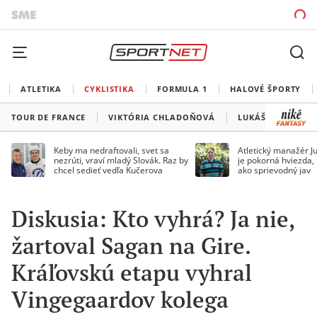
ATLETIKA
CYKLISTIKA
FORMULA 1
HALOVÉ ŠPORTY
TOUR DE FRANCE
VIKTÓRIA CHLADOŇOVÁ
LUKÁŠ KUBIŠ
Keby ma nedraftovali, svet sa
Atletický manažér Ju
nezrúti, vraví mladý Slovák. Raz by
je pokorná hviezda,
chcel sedieť vedľa Kučerova
ako sprievodný jav
Diskusia: Kto vyhrá? Ja nie,
žartoval Sagan na Gire.
Kráľovskú etapu vyhral
Vingegaardov kolega