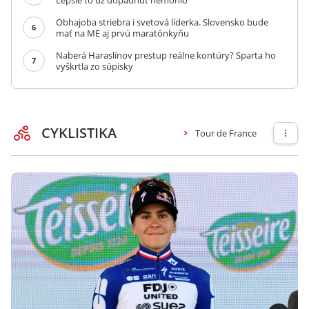
Lepšie to už dopadnúť nemohlo
Obhajoba striebra i svetová líderka. Slovensko bude
6
mať na ME aj prvú maratónkyňu
Naberá Haraslínov prestup reálne kontúry? Sparta ho
7
vyškrtla zo súpisky
CYKLISTIKA
Tour de France