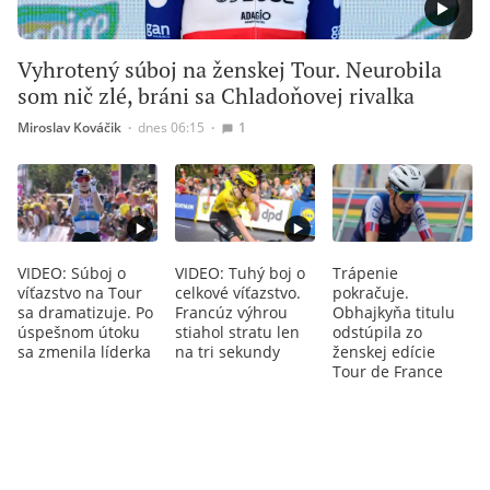
Vyhrotený súboj na ženskej Tour. Neurobila
som nič zlé, bráni sa Chladoňovej rivalka
Miroslav Kováčik
∙
dnes 06:15
∙
1
VIDEO: Súboj o
VIDEO: Tuhý boj o
Trápenie
víťazstvo na Tour
celkové víťazstvo.
pokračuje.
sa dramatizuje. Po
Francúz výhrou
Obhajkyňa titulu
úspešnom útoku
stiahol stratu len
odstúpila zo
sa zmenila líderka
na tri sekundy
ženskej edície
Tour de France