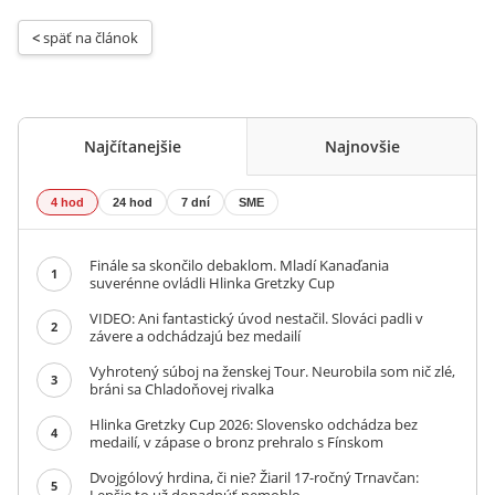
< 
späť na článok
Najčítanejšie
Najnovšie
4 hod
24 hod
7 dní
SME
Finále sa skončilo debaklom. Mladí Kanaďania
1
suverénne ovládli Hlinka Gretzky Cup
VIDEO: Ani fantastický úvod nestačil. Slováci padli v
2
závere a odchádzajú bez medailí
Vyhrotený súboj na ženskej Tour. Neurobila som nič zlé,
3
bráni sa Chladoňovej rivalka
Hlinka Gretzky Cup 2026: Slovensko odchádza bez
4
medailí, v zápase o bronz prehralo s Fínskom
Dvojgólový hrdina, či nie? Žiaril 17-ročný Trnavčan:
5