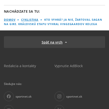
NACHÁDZATE SA TU:
DOMOV
»
CYKLISTIKA
»
KTO VYHRÁ? JA NIE, ŽARTOVAL SAGAN
NA GIRE. KRÁĽOVSKÚ ETAPU VYHRAL VINGEGAARDOV KOLEGA
Späť na vrch
Redakcia a kontakty
Vypnutie AdBlock
Sledujte nás:
sportnet.sk
sportnet.sk