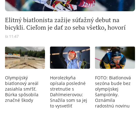
Elitný biatlonista zažije súťažný debut na
bicykli. Cieľom je dať zo seba všetko, hovorí
št 11:47
Olympijský
Horolezkyňa
FOTO: Biatlonová
biatlonový areál
opísala posledné
sezóna bude bez
zasiahla smŕšť.
stretnutie s
olympijskej
Búrka spôsobila
Dahlmeierovou:
šampiónky.
značné škody
Snažila som sa jej
Oznámila
to vysvetliť
radostnú novinu