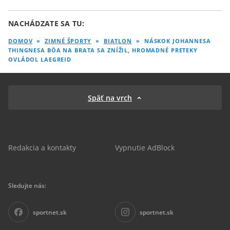
NACHÁDZATE SA TU:
DOMOV
»
ZIMNÉ ŠPORTY
»
BIATLON
»
NÁSKOK JOHANNESA
THINGNESA BÖA NA BRATA SA ZNÍŽIL, HROMADNÉ PRETEKY
OVLÁDOL LAEGREID
Späť na vrch
Redakcia a kontakty
Vypnutie AdBlock
Sledujte nás:
sportnet.sk
sportnet.sk