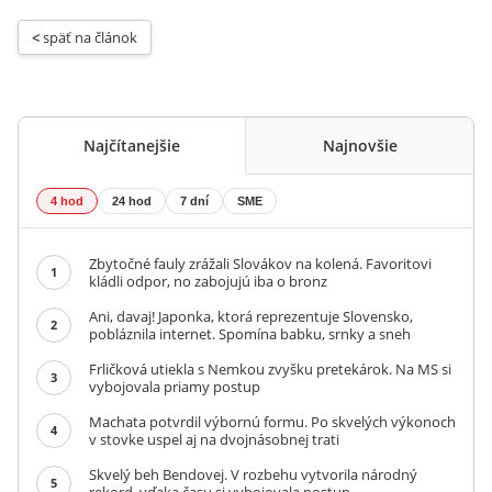
< 
späť na článok
Najčítanejšie
Najnovšie
4 hod
24 hod
7 dní
SME
Zbytočné fauly zrážali Slovákov na kolená. Favoritovi
1
kládli odpor, no zabojujú iba o bronz
Ani, davaj! Japonka, ktorá reprezentuje Slovensko,
2
pobláznila internet. Spomína babku, srnky a sneh
Frličková utiekla s Nemkou zvyšku pretekárok. Na MS si
3
vybojovala priamy postup
Machata potvrdil výbornú formu. Po skvelých výkonoch
4
v stovke uspel aj na dvojnásobnej trati
Skvelý beh Bendovej. V rozbehu vytvorila národný
5