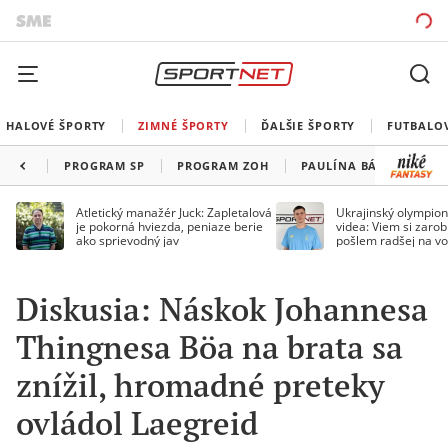
HALOVÉ ŠPORTY
ZIMNÉ ŠPORTY
ĎALŠIE ŠPORTY
FUTBALO
PROGRAM SP
PROGRAM ZOH
PAULÍNA BÁTOVSKÁ FI
Atletický manažér Juck: Zapletalová
Ukrajinský olympion
je pokorná hviezda, peniaze berie
videa: Viem si zarobi
ako sprievodný jav
pošlem radšej na vo
Diskusia: Náskok Johannesa
Thingnesa Böa na brata sa
znížil, hromadné preteky
ovládol Laegreid