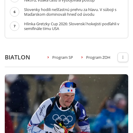
rekord, vďaka času si vybojovala postup
Slovenky hodili nešťastnú prehru za hlavu. V súboji s
6
Maďarskom dominovali hneď od úvodu
Hlinka Gretzky Cup 2026: Slovenskí hokejisti podľahli v
7
semifinále tímu USA
BIATLON
Program SP
Program ZOH