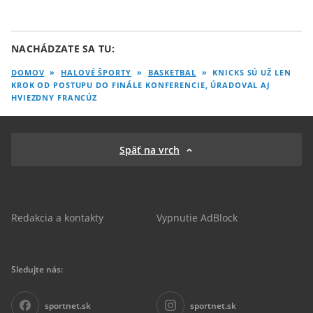
NACHÁDZATE SA TU:
DOMOV
»
HALOVÉ ŠPORTY
»
BASKETBAL
»
KNICKS SÚ UŽ LEN
KROK OD POSTUPU DO FINÁLE KONFERENCIE, ÚRADOVAL AJ
HVIEZDNY FRANCÚZ
Späť na vrch
Redakcia a kontakty
Vypnutie AdBlock
Sledujte nás:
sportnet.sk
sportnet.sk