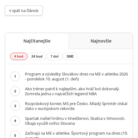
< 
späť na článok
Najčítanejšie
Najnovšie
4 hod
24 hod
7 dní
SME
Program a výsledky Slovákov dnes na ME v atletike 2026
1
- pondelok 10. august (1. deň)
Ako tréner patril k najlepším, ako hráč bol dokonalý.
2
Zomrela jedna z najväčších legiend NBA
Rozprávkový koniec MS pre Česko. Mladý šprintér získal
3
zlato v európskom rekorde
Spartak našiel hrdinu v tínedžerovi, Skalica v tímovosti.
4
Obaja využili voľno Slovana
Začínajú sa ME v atletike. Športový program na dnes (10.
5