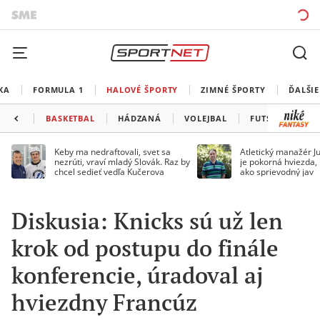
KA
FORMULA 1
HALOVÉ ŠPORTY
ZIMNÉ ŠPORTY
ĎALŠIE
BASKETBAL
HÁDZANÁ
VOLEJBAL
FUTSAL
MA
Keby ma nedraftovali, svet sa
Atletický manažér Ju
nezrúti, vraví mladý Slovák. Raz by
je pokorná hviezda,
chcel sedieť vedľa Kučerova
ako sprievodný jav
Diskusia: Knicks sú už len
krok od postupu do finále
konferencie, úradoval aj
hviezdny Francúz