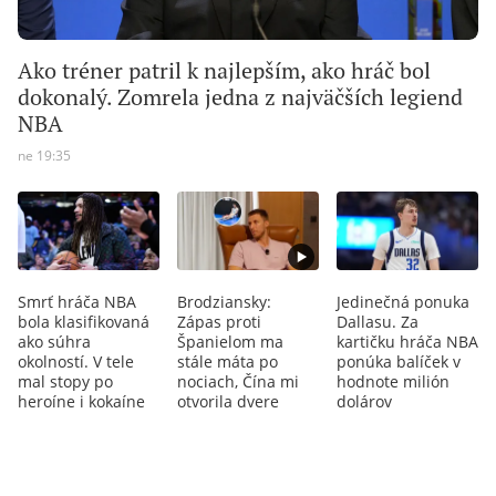
Ako tréner patril k najlepším, ako hráč bol
dokonalý. Zomrela jedna z najväčších legiend
NBA
ne 19:35
Smrť hráča NBA
Brodziansky:
Jedinečná ponuka
bola klasifikovaná
Zápas proti
Dallasu. Za
ako súhra
Španielom ma
kartičku hráča NBA
okolností. V tele
stále máta po
ponúka balíček v
mal stopy po
nociach, Čína mi
hodnote milión
heroíne i kokaíne
otvorila dvere
dolárov