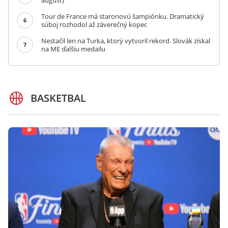
august)
Tour de France má staronovú šampiónku. Dramatický
6
súboj rozhodol až záverečný kopec
Nestačil len na Turka, ktorý vytvoril rekord. Slovák získal
7
na ME ďalšiu medailu
BASKETBAL