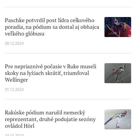
Paschke potvrdil post lídra celkového
poradia, na pódium sa dostal aj obhajca
veľkého glóbusu
08.12.2024
Pre nepriaznivé počasie v Ruke museli
skoky na lyžiach skrátiť, triumfoval
Wellinger
01.12.2024
Rakúske pódium narušil nemecký
reprezentant, druhé podujatie sezóny
ovládol Hörl
24.11.2024