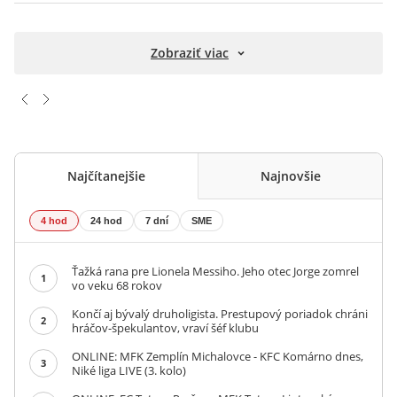
Zobraziť viac
Najčítanejšie
Najnovšie
4 hod
24 hod
7 dní
SME
Ťažká rana pre Lionela Messiho. Jeho otec Jorge zomrel
1
vo veku 68 rokov
Končí aj bývalý druholigista. Prestupový poriadok chráni
2
hráčov-špekulantov, vraví šéf klubu
ONLINE: MFK Zemplín Michalovce - KFC Komárno dnes,
3
Niké liga LIVE (3. kolo)