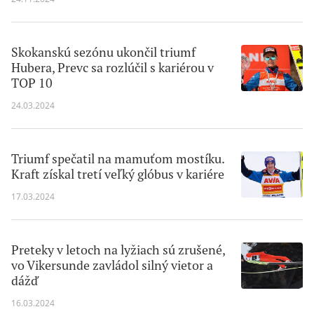
Skokanskú sezónu ukončil triumf
Hubera, Prevc sa rozlúčil s kariérou v
TOP 10
24.03.2024
Triumf spečatil na mamuťom mostíku.
Kraft získal tretí veľký glóbus v kariére
17.03.2024
Preteky v letoch na lyžiach sú zrušené,
vo Vikersunde zavládol silný vietor a
dážď
16.03.2024