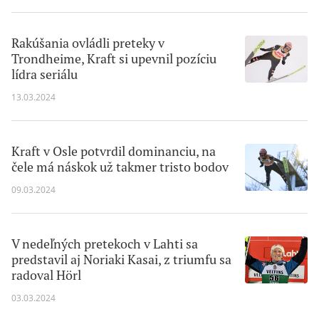
Rakúšania ovládli preteky v
Trondheime, Kraft si upevnil pozíciu
lídra seriálu
13.03.2024
Kraft v Osle potvrdil dominanciu, na
čele má náskok už takmer tristo bodov
09.03.2024
V nedeľných pretekoch v Lahti sa
predstavil aj Noriaki Kasai, z triumfu sa
radoval Hörl
03.03.2024