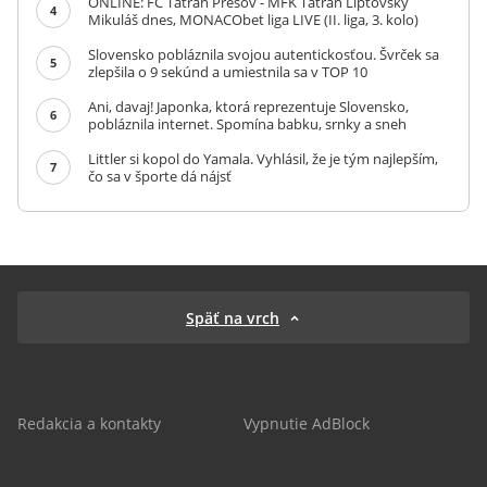
ONLINE: FC Tatran Prešov - MFK Tatran Liptovský
4
Mikuláš dnes, MONACObet liga LIVE (II. liga, 3. kolo)
Slovensko pobláznila svojou autentickosťou. Švrček sa
5
zlepšila o 9 sekúnd a umiestnila sa v TOP 10
Ani, davaj! Japonka, ktorá reprezentuje Slovensko,
6
pobláznila internet. Spomína babku, srnky a sneh
Littler si kopol do Yamala. Vyhlásil, že je tým najlepším,
7
čo sa v športe dá nájsť
Späť na vrch
Redakcia a kontakty
Vypnutie AdBlock