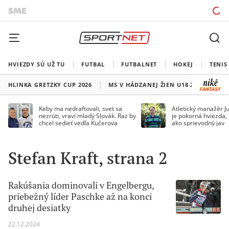
HVIEZDY SÚ UŽ TU
FUTBAL
FUTBALNET
HOKEJ
TENIS
HLINKA GRETZKY CUP 2026
MS V HÁDZANEJ ŽIEN U18 2026
HO
Keby ma nedraftovali, svet sa
Atletický manažér Ju
nezrúti, vraví mladý Slovák. Raz by
je pokorná hviezda,
chcel sedieť vedľa Kučerova
ako sprievodný jav
Stefan Kraft, strana 2
Rakúšania dominovali v Engelbergu,
priebežný líder Paschke až na konci
druhej desiatky
22.12.2024