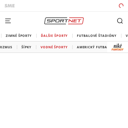
ZIMNÉ ŠPORTY
ĎALŠIE ŠPORTY
FUTBALOVÉ ŠTADIÓNY
V
RIZMUS
ŠÍPKY
VODNÉ ŠPORTY
AMERICKÝ FUTBAL
SNOO