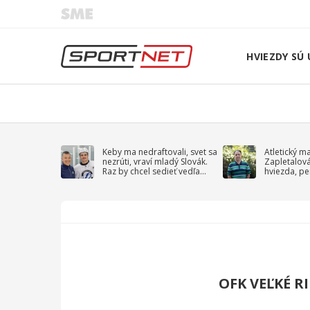
HVIEZDY SÚ 
Keby ma nedraftovali, svet sa
Atletický m
nezrúti, vraví mladý Slovák.
Zapletalov
Raz by chcel sedieť vedľa
hviezda, pe
Kučerova
sprievodný 
OFK VEĽKÉ R