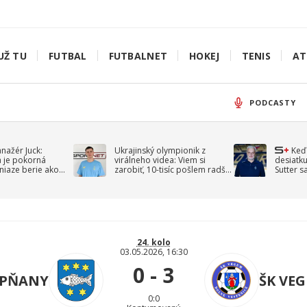
UŽ TU
FUTBAL
FUTBALNET
HOKEJ
TENIS
AT
PODCASTY
anažér Juck:
Ukrajinský olympionik z
Keď
á je pokorná
virálneho videa: Viem si
desiatku
niaze berie ako
zarobiť, 10-tisíc pošlem radšej
Sutter s
jav
na vojnu
spomín
24. kolo
03.05.2026, 16:30
0 - 3
IPŇANY
ŠK VE
0:0