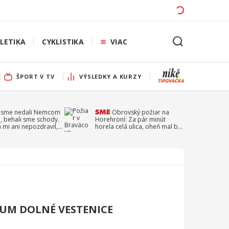
LETIKA
CYKLISTIKA
VIAC
ŠPORT V TV
VÝSLEDKY A KURZY
 sme nedali Nemcom
Obrovský požiar na
, behali sme schody.
Horehroní: Za pár minút
a mi ani nepozdravil,
horela celá ulica, oheň mal byť
a Droppa
založený úmyselne
GUM DOLNÉ VESTENICE