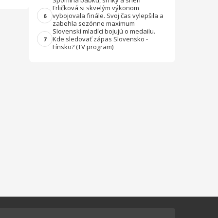
Spomína babku, srnky a sneh
Frličková si skvelým výkonom
vybojovala finále. Svoj čas vylepšila a
6
zabehla sezónne maximum
Slovenskí mladíci bojujú o medailu.
Kde sledovať zápas Slovensko -
7
Fínsko? (TV program)