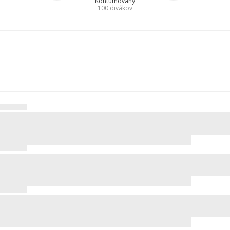
Kontumovaný
100
divákov