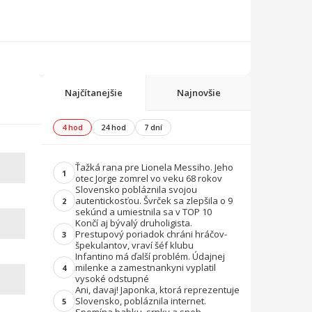
Najčítanejšie
Najnovšie
4 hod
24 hod
7 dní
Ťažká rana pre Lionela Messiho. Jeho
1
otec Jorge zomrel vo veku 68 rokov
Slovensko pobláznila svojou
autentickosťou. Švrček sa zlepšila o 9
2
sekúnd a umiestnila sa v TOP 10
Končí aj bývalý druholigista.
Prestupový poriadok chráni hráčov-
3
špekulantov, vraví šéf klubu
Infantino má ďalší problém. Údajnej
milenke a zamestnankyni vyplatil
4
vysoké odstupné
Ani, davaj! Japonka, ktorá reprezentuje
Slovensko, pobláznila internet.
5