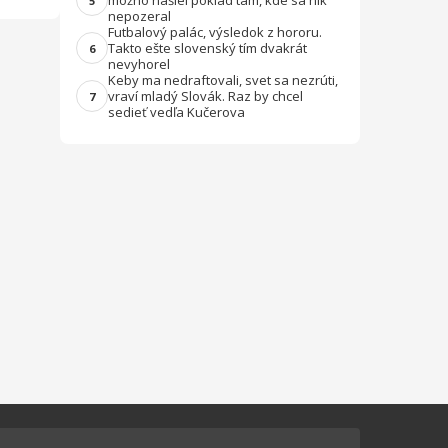
možno našiel poklad tam, kde sa nik
5
nepozeral
Futbalový palác, výsledok z hororu.
Takto ešte slovenský tím dvakrát
6
nevyhorel
Keby ma nedraftovali, svet sa nezrúti,
vraví mladý Slovák. Raz by chcel
7
sedieť vedľa Kučerova