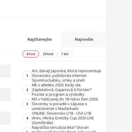
Najčítanejšie
Najnovšie
4 hod
24 hod
7 dní
Ani, davaj! Japonka, ktorá reprezentuje
Slovensko, pobláznila internet.
1
Spomína babku, srnky a sneh
ME v atletike 2026: Kedy ide
Zapletalová, Gajanová či Forster?
2
Pozrite si program a výsledky
MS v hádzanej do 18 rokov žien 2026:
Slovenky si poradili v zápase o
3
umiestnenie s Maďarkami
ONLINE: Slovensko U18 - USA U18
dnes, Hlinka Gretzky Cup 2026 LIVE
4
(Semifinále)
Najväčšia senzácia leta? Slovan