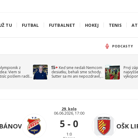
UŽ TU
FUTBAL
FUTBALNET
HOKEJ
TENIS
AT
PODCASTY
olympionik z
Keď sme nedali Nemcom
Prvý zá
idea: Viem si
desiatku, behali sme schody.
najvyšše
-tisíc pošlem radšej
Sutter sa mi ani nepozdravil,
výkopom
spomína Droppa
uzavret
29. kolo
06.06.2026, 17:00
5 - 0
 BÁNOV
OŠK L
1:0