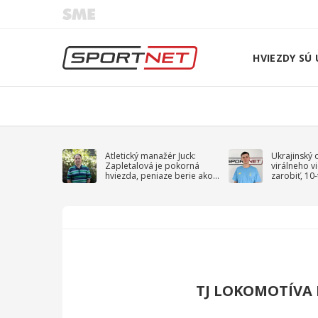
HVIEZDY SÚ 
Atletický manažér Juck:
Ukrajinský 
Zapletalová je pokorná
virálneho v
hviezda, peniaze berie ako
zarobiť, 10
sprievodný jav
na vojnu
TJ LOKOMOTÍVA