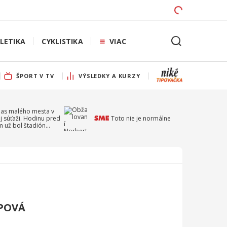
LETIKA
CYKLISTIKA
VIAC
ŠPORT V TV
VÝSLEDKY A KURZY
pas malého mesta v
j súťaži. Hodinu pred
Toto nie je normálne
 už bol štadión
ý
IPOVÁ