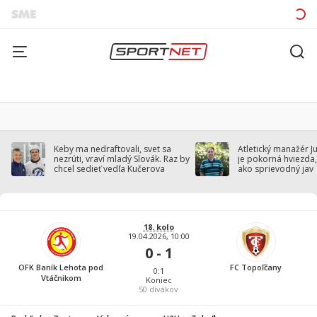
Keby ma nedraftovali, svet sa
Atletický manažér J
nezrúti, vraví mladý Slovák. Raz by
je pokorná hviezda,
chcel sedieť vedľa Kučerova
ako sprievodný jav
18. kolo
19.04.2026, 10:00
0 - 1
OFK Baník Lehota pod
FC Topoľčany
0:1
Vtáčnikom
Koniec
50
divákov