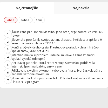
Najčítanejšie
Najnovšie
4 hod
24 hod
7 dní
Ťažká rana pre Lionela Messiho. Jeho otec Jorge zomrel vo veku 68
1
rokov
Slovensko pobláznila svojou autentickosťou. Švrček sa zlepšila o 9
2
sekúnd a umiestnila sa v TOP 10
Končí aj bývalý druholigista. Prestupový poriadok chráni hráčov-
3
špekulantov, vraví šéf klubu
Infantino má ďalší problém. Údajnej milenke a zamestnankyni
4
vyplatil vysoké odstupné
Ani, davaj! Japonka, ktorá reprezentuje Slovensko, pobláznila
5
internet. Spomína babku, srnky a sneh
Frličková si skvelým výkonom vybojovala finále. Svoj čas vylepšila a
6
zabehla sezónne maximum
Slovenskí mladíci bojujú o medailu. Kde sledovať zápas Slovensko -
7
Fínsko? (TV program)