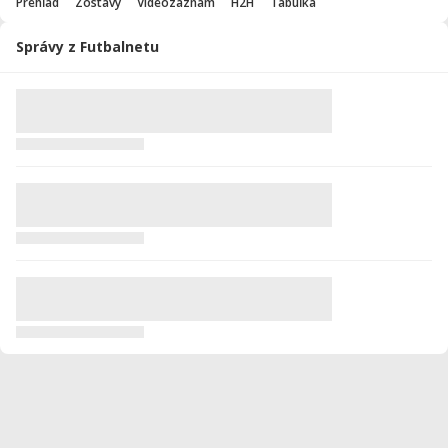
Prehľad
Zostavy
Videozáznam
H2H
Tabuľka
Správy z Futbalnetu