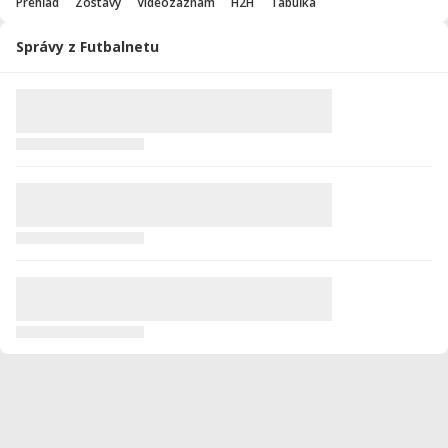
Prehľad
Zostavy
Videozáznam
H2H
Tabuľka
Správy z Futbalnetu