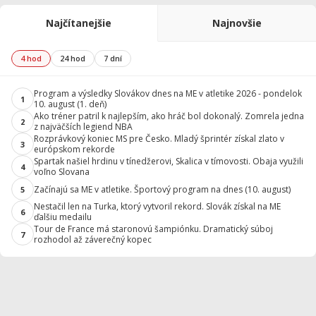
Najčítanejšie
Najnovšie
4 hod
24 hod
7 dní
Program a výsledky Slovákov dnes na ME v atletike 2026 - pondelok
1
10. august (1. deň)
Ako tréner patril k najlepším, ako hráč bol dokonalý. Zomrela jedna
2
z najväčších legiend NBA
Rozprávkový koniec MS pre Česko. Mladý šprintér získal zlato v
3
európskom rekorde
Spartak našiel hrdinu v tínedžerovi, Skalica v tímovosti. Obaja využili
4
voľno Slovana
Začínajú sa ME v atletike. Športový program na dnes (10. august)
5
Nestačil len na Turka, ktorý vytvoril rekord. Slovák získal na ME
6
ďalšiu medailu
Tour de France má staronovú šampiónku. Dramatický súboj
7
rozhodol až záverečný kopec