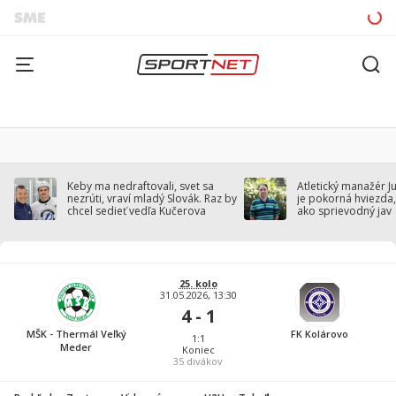
Keby ma nedraftovali, svet sa
Atletický manažér J
nezrúti, vraví mladý Slovák. Raz by
je pokorná hviezda,
chcel sedieť vedľa Kučerova
ako sprievodný jav
25. kolo
31.05.2026, 13:30
4 - 1
MŠK - Thermál Veľký
FK Kolárovo
1:1
Meder
Koniec
35
divákov