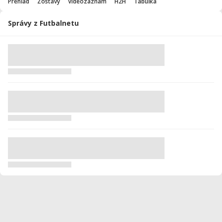
Prehľad
Zostavy
Videozáznam
H2H
Tabuľka
Správy z Futbalnetu