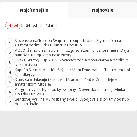
Najčítanejšie
Najnovšie
4 hod
24 hod
7 dní
Slovensko našlo proti Švajčiarom superhrdinu. Štyrmi gólmi a
1
šiestimi bodmi udržal šancu na postup
VIDEO: Šampión s nádormi mozgu so slzami prosí premiéra: Dajte
2
nám šancu bojovať o naše životy
Hlinka Gretzky Cup 2026: Slovensko zdolalo Švajčiarov a priblížilo
3
sa k postupu
Kapitán Škriniar bol dôležitým hráčom Fenerbahce. Tímu pomohol
4
k hladkej výhre
Kluby sa odhlasujú tesne pred štartom súťaže. Čo sa deje v
5
amatérskom futbale?
Program, výsledky, tabuľky, skupiny - Slovensko na turnaji Hlinka
6
Gretzky Cup 2026
Bendovej vyšli na MS rozbehy skvelo. Vybojovala si priamy postup
7
do semifinále