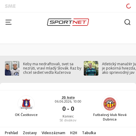
Keby ma nedraftovali, svet sa
Atletický manažér J
nezrúti, vraví mladý Slovák. Raz by
je pokorná hviezda,
chcel sedieť vedľa Kučerova
ako sprievodný jav
20. kolo
06.06.2026, 10:00
0 - 0
OK Častkovce
Futbalový klub Nová
Koniec
Dubnica
50
divákov
Prehľad
Zostavy
Videozáznam
H2H
Tabuľka