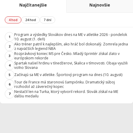
Najčítanejšie
Najnovšie
4 hod
24 hod
7 dní
Program a výsledky Slovákov dnes na ME v atletike 2026 - pondelok
1
10. august (1. deň)
Ako tréner patril k najlepším, ako hráč bol dokonalý. Zomrela jedna
2
z najväčších legiend NBA
Rozprávkový koniec MS pre Česko. Mladý šprintér získal zlato v
3
európskom rekorde
Spartak našiel hrdinu v tínedžerovi, Skalica v tímovosti. Obaja využili
4
voľno Slovana
Začínajú sa ME v atletike. Športový program na dnes (10. august)
5
Tour de France má staronovú šampiónku. Dramatický súboj
6
rozhodol až záverečný kopec
Nestačil len na Turka, ktorý vytvoril rekord. Slovák získal na ME
7
ďalšiu medailu