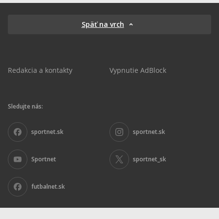
Späť na vrch
Redakcia a kontakty
Vypnutie AdBlock
Sledujte nás:
sportnet.sk
sportnet.sk
Sportnet
sportnet_sk
futbalnet.sk