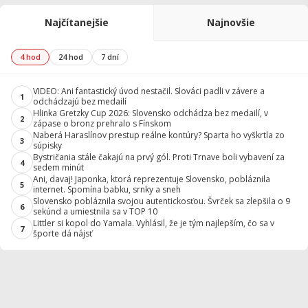
Najčítanejšie
Najnovšie
4 hod
24 hod
7 dní
VIDEO: Ani fantastický úvod nestačil. Slováci padli v závere a
1
odchádzajú bez medailí
Hlinka Gretzky Cup 2026: Slovensko odchádza bez medailí, v
2
zápase o bronz prehralo s Fínskom
Naberá Haraslínov prestup reálne kontúry? Sparta ho vyškrtla zo
3
súpisky
Bystričania stále čakajú na prvý gól. Proti Trnave boli vybavení za
4
sedem minút
Ani, davaj! Japonka, ktorá reprezentuje Slovensko, pobláznila
5
internet. Spomína babku, srnky a sneh
Slovensko pobláznila svojou autentickosťou. Švrček sa zlepšila o 9
6
sekúnd a umiestnila sa v TOP 10
Littler si kopol do Yamala. Vyhlásil, že je tým najlepším, čo sa v
7
športe dá nájsť