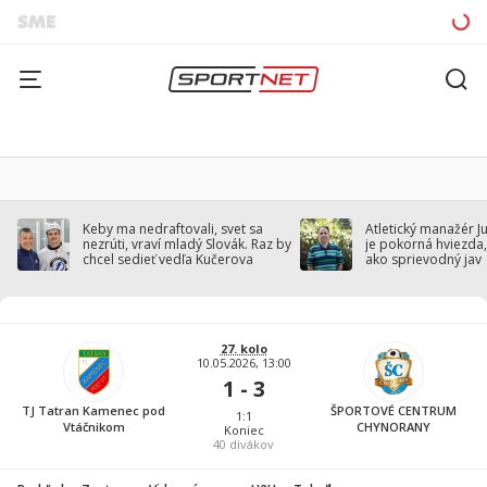
Keby ma nedraftovali, svet sa
Atletický manažér J
nezrúti, vraví mladý Slovák. Raz by
je pokorná hviezda,
chcel sedieť vedľa Kučerova
ako sprievodný jav
27. kolo
10.05.2026, 13:00
1 - 3
TJ Tatran Kamenec pod
ŠPORTOVÉ CENTRUM
1:1
Vtáčnikom
CHYNORANY
Koniec
40
divákov