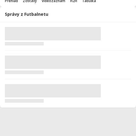
Prehľad
Zostavy
Videozáznam
H2H
Tabuľka
Správy z Futbalnetu