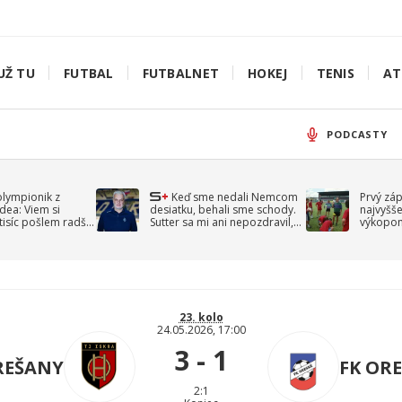
UŽ TU
FUTBAL
FUTBALNET
HOKEJ
TENIS
AT
PODCASTY
olympionik z
Keď sme nedali Nemcom
Prvý zá
idea: Viem si
desiatku, behali sme schody.
najvyšše
-tisíc pošlem radšej
Sutter sa mi ani nepozdravil,
výkopom
spomína Droppa
uzavret
23. kolo
24.05.2026, 17:00
3 - 1
OREŠANY
FK ORE
2:1