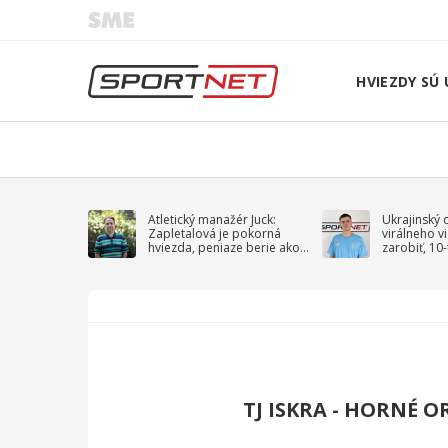
HVIEZDY SÚ 
Atletický manažér Juck:
Ukrajinský 
Zapletalová je pokorná
virálneho v
hviezda, peniaze berie ako
zarobiť, 10
sprievodný jav
na vojnu
TJ ISKRA - HORNÉ 