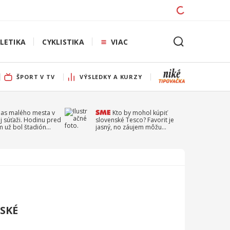
LETIKA
CYKLISTIKA
VIAC
ŠPORT V TV
VÝSLEDKY A KURZY
pas malého mesta v
Kto by mohol kúpiť
j súťaži. Hodinu pred
slovenské Tesco? Favorit je
 už bol štadión
jasný, no záujem môžu
ý
prejaviť aj ďalší
SKÉ