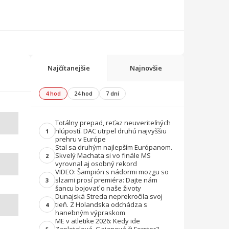
Najčítanejšie
Najnovšie
4 hod
24 hod
7 dní
Totálny prepad, reťaz neuveriteľných
hlúpostí. DAC utrpel druhú najvyššiu
1
prehru v Európe
Stal sa druhým najlepším Európanom.
Skvelý Machata si vo finále MS
2
vyrovnal aj osobný rekord
VIDEO: Šampión s nádormi mozgu so
slzami prosí premiéra: Dajte nám
3
šancu bojovať o naše životy
Dunajská Streda neprekročila svoj
tieň. Z Holandska odchádza s
4
hanebným výpraskom
ME v atletike 2026: Kedy ide