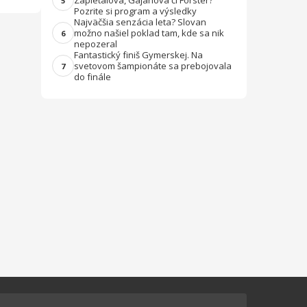
Zapletalová, Gajanová či Forster?
5
Pozrite si program a výsledky
Najväčšia senzácia leta? Slovan
možno našiel poklad tam, kde sa nik
6
nepozeral
Fantastický finiš Gymerskej. Na
svetovom šampionáte sa prebojovala
7
do finále