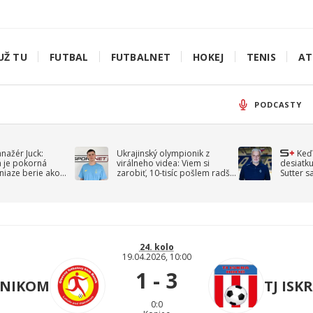
UŽ TU
FUTBAL
FUTBALNET
HOKEJ
TENIS
AT
PODCASTY
anažér Juck:
Ukrajinský olympionik z
Keď
á je pokorná
virálneho videa: Viem si
desiatku
niaze berie ako
zarobiť, 10-tisíc pošlem radšej
Sutter s
jav
na vojnu
spomín
24. kolo
19.04.2026, 10:00
1 - 3
ČNIKOM
TJ ISK
0:0