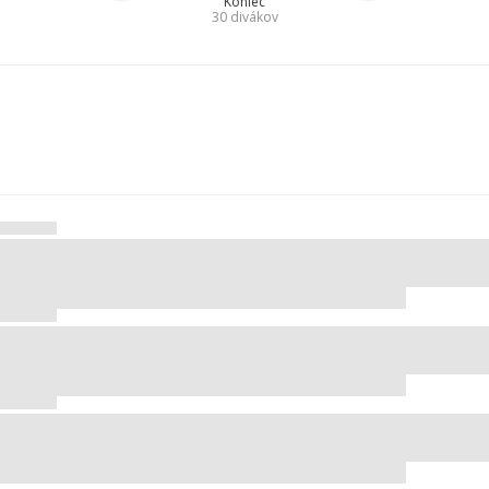
Koniec
30
divákov