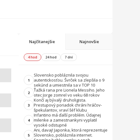
Najčítanejšie
Najnovšie
4 hod
24 hod
7 dní
Slovensko pobláznila svojou
autentickosťou. Švrček sa zlepšila o 9
1
sekúnd a umiestnila sa v TOP 10
Ťažká rana pre Lionela Messiho. Jeho
2
otec Jorge zomrel vo veku 68 rokov
Končí aj bývalý druholigista.
Prestupový poriadok chráni hráčov-
3
špekulantov, vraví šéf klubu
Infantino má ďalší problém. Údajnej
milenke a zamestnankyni vyplatil
4
vysoké odstupné
Ani, davaj! Japonka, ktorá reprezentuje
Slovensko, pobláznila internet.
5