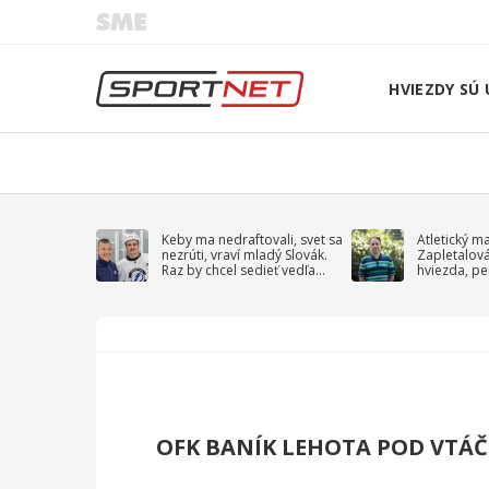
HVIEZDY SÚ 
Keby ma nedraftovali, svet sa
Atletický m
nezrúti, vraví mladý Slovák.
Zapletalov
Raz by chcel sedieť vedľa
hviezda, pe
Kučerova
sprievodný 
OFK BANÍK LEHOTA POD VTÁ