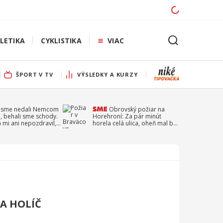
LETIKA
CYKLISTIKA
VIAC
ŠPORT V TV
VÝSLEDKY A KURZY
 sme nedali Nemcom
Obrovský požiar na
, behali sme schody.
Horehroní: Za pár minút
a mi ani nepozdravil,
horela celá ulica, oheň mal byť
a Droppa
založený úmyselne
RA HOLÍČ