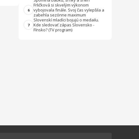
Spomína babku, srnky a sneh
Frličková si skvelým výkonom
vybojovala finále. Svoj čas vylepšila a
6
zabehla sezónne maximum
Slovenskí mladíci bojujú o medailu.
Kde sledovať zápas Slovensko -
7
Fínsko? (TV program)