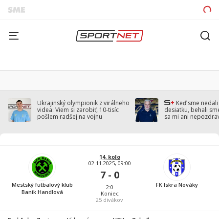
Ukrajinský olympionik z virálneho
Keď sme nedal
videa: Viem si zarobiť, 10-tisíc
desiatku, behali sm
pošlem radšej na vojnu
sa mi ani nepozdra
Droppa
14. kolo
02.11.2025, 09:00
7 - 0
Mestský futbalový klub
FK Iskra Nováky
2:0
Baník Handlová
Koniec
25
divákov