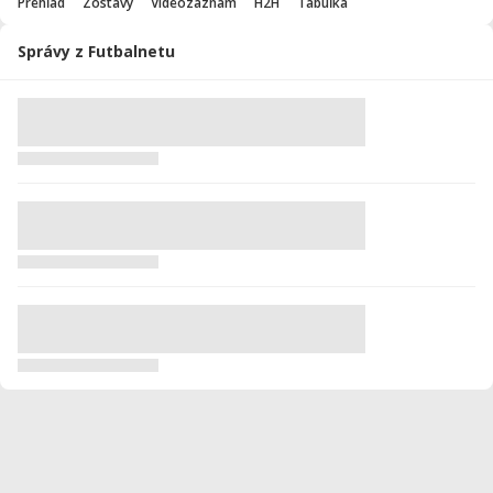
Prehľad
Zostavy
Videozáznam
H2H
Tabuľka
Správy z Futbalnetu