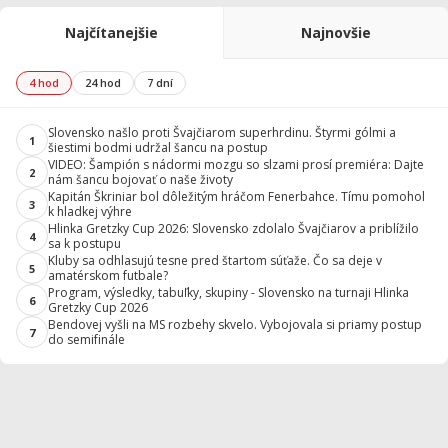
Najčítanejšie
Najnovšie
4 hod
24 hod
7 dní
Slovensko našlo proti Švajčiarom superhrdinu. Štyrmi gólmi a
1
šiestimi bodmi udržal šancu na postup
VIDEO: Šampión s nádormi mozgu so slzami prosí premiéra: Dajte
2
nám šancu bojovať o naše životy
Kapitán Škriniar bol dôležitým hráčom Fenerbahce. Tímu pomohol
3
k hladkej výhre
Hlinka Gretzky Cup 2026: Slovensko zdolalo Švajčiarov a priblížilo
4
sa k postupu
Kluby sa odhlasujú tesne pred štartom súťaže. Čo sa deje v
5
amatérskom futbale?
Program, výsledky, tabuľky, skupiny - Slovensko na turnaji Hlinka
6
Gretzky Cup 2026
Bendovej vyšli na MS rozbehy skvelo. Vybojovala si priamy postup
7
do semifinále